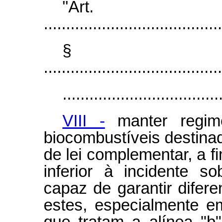
"Art
........................................
§
........................................
...................................
VIII -
manter regime
biocombustíveis destina
de lei complementar, a f
inferior à incidente s
capaz de garantir difere
estes, especialmente e