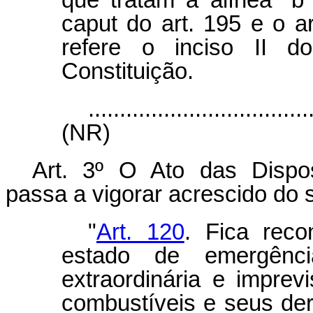
que tratam a alínea "b"
caput do art. 195 e o a
refere o inciso II d
Constituição.
...................................
(NR)
Art. 3º O Ato das Disposi
passa a vigorar acrescido do s
"
Art. 120
. Fica rec
estado de emergênci
extraordinária e imprev
combustíveis e seus der