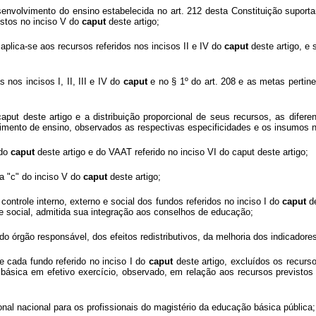
senvolvimento do ensino estabelecida no art. 212 desta Constituição suport
istos no inciso V do
caput
deste artigo;
aplica-se aos recursos referidos nos incisos II e IV do
caput
deste artigo, e
 nos incisos I, II, III e IV do
caput
e no § 1º do art. 208 e as metas pertin
caput deste artigo e a distribuição proporcional de seus recursos, as difer
imento de ensino, observados as respectivas especificidades e os insumos n
 do
caput
deste artigo e do VAAT referido no inciso VI do caput deste artigo;
ea "c" do inciso V do
caput
deste artigo;
controle interno, externo e social dos fundos referidos no inciso I do
caput
de
 social, admitida sua integração aos conselhos de educação;
 do órgão responsável, dos efeitos redistributivos, da melhoria dos indicado
de cada fundo referido no inciso I do
caput
deste artigo, excluídos os recurso
básica em efetivo exercício, observado, em relação aos recursos previstos
ssional nacional para os profissionais do magistério da educação básica pública;