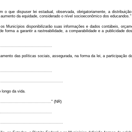
com o que dispuser lei estadual, observada, obrigatoriamente, a distribui
e aumento da equidade, considerado o nível socioeconômico dos educandos."
e os Municípios disponibilizarão suas informações e dados contábeis, orçame
 de forma a garantir a rastreabilidade, a comparabilidade e a publicidade 
...........................................
amento das políticas sociais, assegurada, na forma da lei, a participação 
...........................................
......................................................
 longo da vida.
.............................................." (NR)
...........................................
......................................................