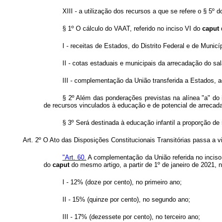
XIII - a utilização dos recursos a que se refere o § 5
§ 1º O cálculo do VAAT, referido no inciso VI do
caput
d
I - receitas de Estados, do Distrito Federal e de Muni
II - cotas estaduais e municipais da arrecadação do sal
III - complementação da União transferida a Estados, a
§ 2º Além das ponderações previstas na alínea "a" do
de recursos vinculados à educação e de potencial de arrecad
§ 3º Será destinada à educação infantil a proporção de
Art. 2º O Ato das Disposições Constitucionais Transitórias passa a v
"Art. 60.
A complementação da União referida no incis
do
caput
do mesmo artigo, a partir de 1º de janeiro de 2021,
I - 12% (doze por cento), no primeiro ano;
II - 15% (quinze por cento), no segundo ano;
III - 17% (dezessete por cento), no terceiro ano;