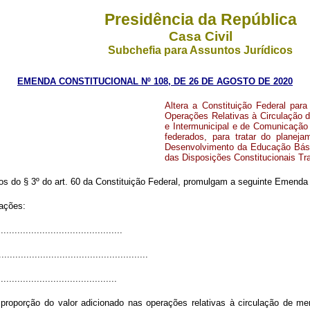
Presidência da República
Casa Civil
Subchefia para Assuntos Jurídicos
EMENDA CONSTITUCIONAL Nº 108, DE 26 DE AGOSTO DE 2020
Altera a Constituição Federal para
Operações Relativas à Circulação d
e Intermunicipal e de Comunicação 
federados, para tratar do plane
Desenvolvimento da Educação Básic
das Disposições Constitucionais Tra
do § 3º do art. 60 da Constituição Federal, promulgam a seguinte Emenda a
rações:
...........................................
......................................................
........................................
proporção do valor adicionado nas operações relativas à circulação de me