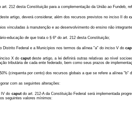
º do art. 212 desta Constituição para a complementação da União ao Fundeb, re
este artigo, deverá considerar, além dos recursos previstos no inciso II do
c
cípios vinculadas à manutenção e ao desenvolvimento do ensino não integrante
ário-educação de que trata o § 6º do art. 212 desta Constituição;
o Distrito Federal e a Municípios nos termos da alínea "a" do inciso V do
cap
 inciso X do
caput
deste artigo, a lei definirá outras relativas ao nível soc
ação tributária de cada ente federado, bem como seus prazos de implementa
 50% (cinquenta por cento) dos recursos globais a que se refere a alínea "b" 
igorar com as seguintes alterações:
o IV do
caput
do art. 212-A da Constituição Federal será implementada progre
 nos seguintes valores mínimos: