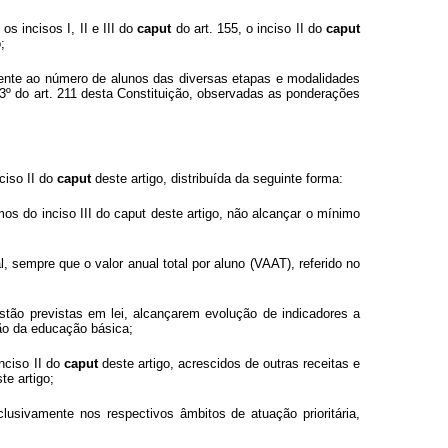
s incisos I, II e III do
caput
do art. 155, o inciso II do
caput
;
mente ao número de alunos das diversas etapas e modalidades
 3º do art. 211 desta Constituição, observadas as ponderações
ciso II do
caput
deste artigo, distribuída da seguinte forma:
os do inciso III do caput deste artigo, não alcançar o mínimo
, sempre que o valor anual total por aluno (VAAT), referido no
estão previstas em lei, alcançarem evolução de indicadores a
ão da educação básica;
nciso II do
caput
deste artigo, acrescidos de outras receitas e
te artigo;
lusivamente nos respectivos âmbitos de atuação prioritária,