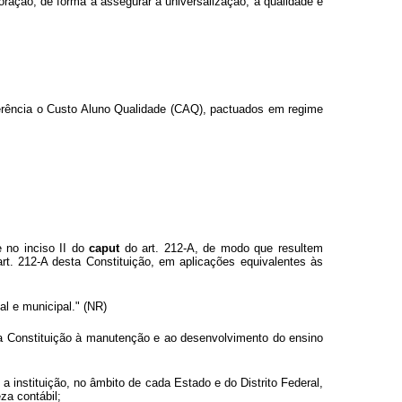
oração, de forma a assegurar a universalização, a qualidade e
ferência o Custo Aluno Qualidade (CAQ), pactuados em regime
e no inciso II do
caput
do art. 212-A, de modo que resultem
t. 212-A desta Constituição, em aplicações equivalentes às
al e municipal." (NR)
a Constituição à manutenção e ao desenvolvimento do ensino
a instituição, no âmbito de cada Estado e do Distrito Federal,
a contábil;