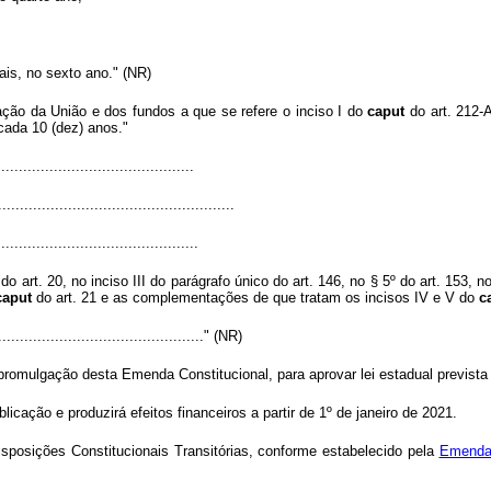
ais, no sexto ano." (NR)
ação da União e dos fundos a que se refere o inciso I do
caput
do art. 212-
 cada 10 (dez) anos."
...........................................
......................................................
.............................................
o art. 20, no inciso III do parágrafo único do art. 146, no § 5º do art. 153, no
caput
do art. 21 e as complementações de que tratam os incisos IV e V do
c
................................................." (NR)
promulgação desta Emenda Constitucional, para aprovar lei estadual prevista n
icação e produzirá efeitos financeiros a partir de 1º de janeiro de 2021.
isposições Constitucionais Transitórias, conforme estabelecido pela
Emenda 