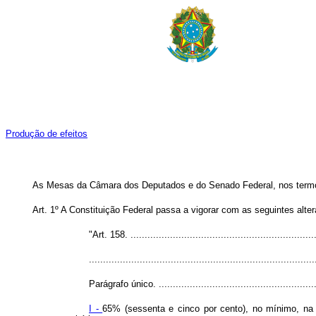
Produção de efeitos
As Mesas da Câmara dos Deputados e do Senado Federal, nos termos 
Art. 1º A Constituição Federal passa a vigorar com as seguintes alte
"Art. 158. ...................................................................
................................................................................
Parágrafo único. ..........................................................
I -
65% (sessenta e cinco por cento), no mínimo, na 