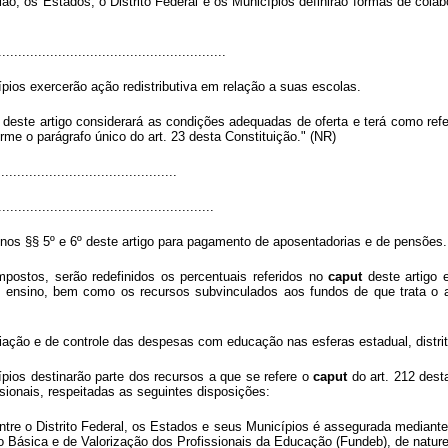
o, os Estados, o Distrito Federal e os Municípios definirão formas de colab
.........................................................
ípios exercerão ação redistributiva em relação a suas escolas.
º deste artigo considerará as condições adequadas de oferta e terá como re
me o parágrafo único do art. 23 desta Constituição." (NR)
...........................................
......................................................
nos §§ 5º e 6º deste artigo para pagamento de aposentadorias e de pensões.
mpostos, serão redefinidos os percentuais referidos no
caput
deste artigo 
ensino, bem como os recursos subvinculados aos fundos de que trata o ar
liação e de controle das despesas com educação nas esferas estadual, distrit
pios destinarão parte dos recursos a que se refere o
caput
do art. 212 dest
ionais, respeitadas as seguintes disposições:
entre o Distrito Federal, os Estados e seus Municípios é assegurada mediante 
ásica e de Valorização dos Profissionais da Educação (Fundeb), de naturez