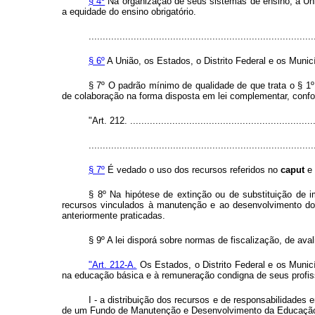
§ 4º
Na organização de seus sistemas de ensino, a Uniã
a equidade do ensino obrigatório.
................................................................................
§ 6º
A União, os Estados, o Distrito Federal e os Munic
§ 7º O padrão mínimo de qualidade de que trata o § 1
de colaboração na forma disposta em lei complementar, confor
"Art. 212. ...................................................................
................................................................................
§ 7º
É vedado o uso dos recursos referidos no
caput
e 
§ 8º Na hipótese de extinção ou de substituição de i
recursos vinculados à manutenção e ao desenvolvimento do 
anteriormente praticadas.
§ 9º A lei disporá sobre normas de fiscalização, de ava
"Art. 212-A.
Os Estados, o Distrito Federal e os Municí
na educação básica e à remuneração condigna de seus profiss
I - a distribuição dos recursos e de responsabilidades 
de um Fundo de Manutenção e Desenvolvimento da Educação B