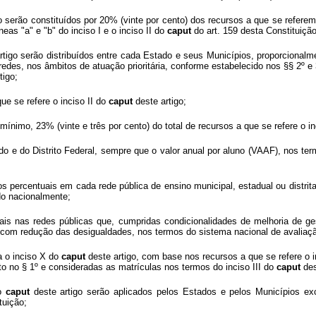
o serão constituídos por 20% (vinte por cento) dos recursos a que se referem o
neas "a" e "b" do inciso I e o inciso II do
caput
do art. 159 desta Constituição
rtigo serão distribuídos entre cada Estado e seus Municípios, proporcional
edes, nos âmbitos de atuação prioritária, conforme estabelecido nos §§ 2º e
tigo;
e se refere o inciso II do
caput
deste artigo;
ínimo, 23% (vinte e três por cento) do total de recursos a que se refere o in
o e do Distrito Federal, sempre que o valor anual por aluno (VAAF), nos term
s percentuais em cada rede pública de ensino municipal, estadual ou distrital
do nacionalmente;
uais nas redes públicas que, cumpridas condicionalidades de melhoria de g
 com redução das desigualdades, nos termos do sistema nacional de avaliaç
a o inciso X do
caput
deste artigo, com base nos recursos a que se refere o i
o no § 1º e consideradas as matrículas nos termos do inciso III do
caput
des
do
caput
deste artigo serão aplicados pelos Estados e pelos Municípios exc
tuição;