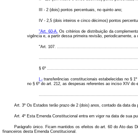
III - 2 (dois) pontos percentuais, no quinto ano;
IV - 2,5 (dois inteiros e cinco décimos) pontos percentu
"Art. 60-A.
Os critérios de distribuição da complement
vigência e, a partir dessa primeira revisão, periodicamente, a
"Art. 107. ...................................................................
................................................................................
§ 6º ..........................................................................
I -
transferências constitucionais estabelecidas no § 1º d
no § 6º do art. 212, as despesas referentes ao inciso XIV do
..............................................................................
Art. 3º Os Estados terão prazo de 2 (dois) anos, contado da data da 
Art. 4º Esta Emenda Constitucional entra em vigor na data de sua publ
Parágrafo único. Ficam mantidos os efeitos do art. 60 do Ato das D
financeiros desta Emenda Constitucional.