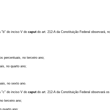
a "b" do inciso V do
caput
do art. 212-A da Constituição Federal observará, n
tos percentuais, no terceiro ano;
ais, no quarto ano;
uais, no sexto ano.
a "c" do inciso V do
caput
do art. 212-A da Constituição Federal observará os
no terceiro ano;
no quarto ano;