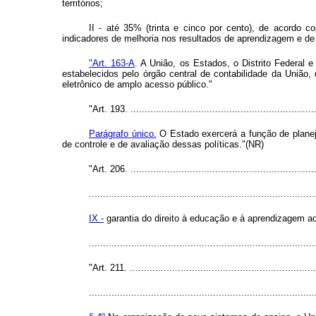
territórios;
II - até 35% (trinta e cinco por cento), de acordo 
indicadores de melhoria nos resultados de aprendizagem e d
"Art. 163-A
. A União, os Estados, o Distrito Federal 
estabelecidos pelo órgão central de contabilidade da União,
eletrônico de amplo acesso público."
"Art. 193. ...................................................................
Parágrafo único.
O Estado exercerá a função de planej
de controle e de avaliação dessas políticas."(NR)
"Art. 206. ...................................................................
................................................................................
IX -
garantia do direito à educação e à aprendizagem ao
..............................................................................
"Art. 211. ...................................................................
................................................................................