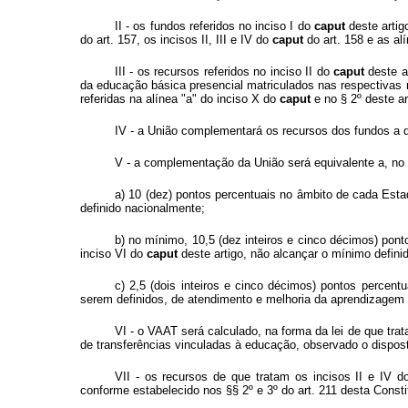
II - os fundos referidos no inciso I do
caput
deste artig
do art. 157, os incisos II, III e IV do
caput
do art. 158 e as alí
III - os recursos referidos no inciso II do
caput
deste a
da educação básica presencial matriculados nas respectivas r
referidas na alínea "a" do inciso X do
caput
e no § 2º deste ar
IV - a União complementará os recursos dos fundos a qu
V - a complementação da União será equivalente a, no m
a) 10 (dez) pontos percentuais no âmbito de cada Estad
definido nacionalmente;
b) no mínimo, 10,5 (dez inteiros e cinco décimos) ponto
inciso VI do
caput
deste artigo, não alcançar o mínimo defini
c) 2,5 (dois inteiros e cinco décimos) pontos percent
serem definidos, de atendimento e melhoria da aprendizagem
VI - o VAAT será calculado, na forma da lei de que trat
de transferências vinculadas à educação, observado o dispost
VII - os recursos de que tratam os incisos II e IV 
conforme estabelecido nos §§ 2º e 3º do art. 211 desta Consti