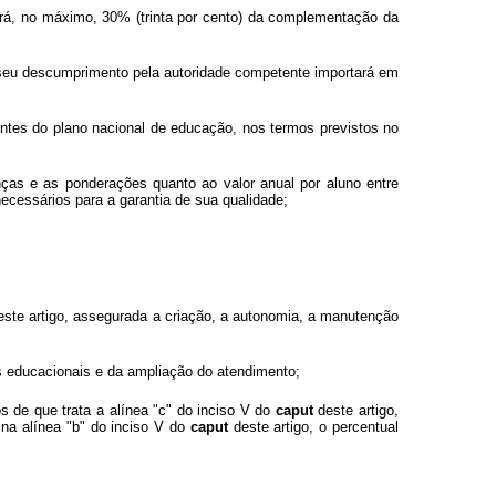
ará, no máximo, 30% (trinta por cento) da complementação da
 seu descumprimento pela autoridade competente importará em
entes do plano nacional de educação, nos termos previstos no
enças e as ponderações quanto ao valor anual por aluno entre
ecessários para a garantia de sua qualidade;
ste artigo, assegurada a criação, a autonomia, a manutenção
res educacionais e da ampliação do atendimento;
s de que trata a alínea "c" do inciso V do
caput
deste artigo,
 na alínea "b" do inciso V do
caput
deste artigo, o percentual