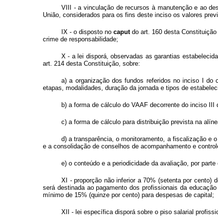
VIII - a vinculação de recursos à manutenção e ao de
União, considerados para os fins deste inciso os valores prev
IX - o disposto no
caput
do art. 160 desta Constituição 
crime de responsabilidade;
X - a lei disporá, observadas as garantias estabelecidas
art. 214 desta Constituição, sobre:
a) a organização dos fundos referidos no inciso I do 
etapas, modalidades, duração da jornada e tipos de estabelec
b) a forma de cálculo do VAAF decorrente do inciso III
c) a forma de cálculo para distribuição prevista na alín
d) a transparência, o monitoramento, a fiscalização e o 
e a consolidação de conselhos de acompanhamento e controle
e) o conteúdo e a periodicidade da avaliação, por parte
XI - proporção não inferior a 70% (setenta por cento) 
será destinada ao pagamento dos profissionais da educação 
mínimo de 15% (quinze por cento) para despesas de capital;
XII - lei específica disporá sobre o piso salarial profi