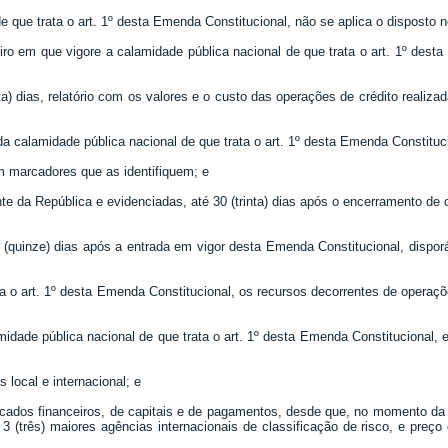
e que trata o art. 1º desta Emenda Constitucional, não se aplica o disposto 
ceiro em que vigore a calamidade pública nacional de que trata o art. 1º des
ta) dias, relatório com os valores e o custo das operações de crédito realiz
a calamidade pública nacional de que trata o art. 1º desta Emenda Constituc
m marcadores que as identifiquem; e
e da República e evidenciadas, até 30 (trinta) dias após o encerramento de c
 (quinze) dias após a entrada em vigor desta Emenda Constitucional, disporá
ta o art. 1º desta Emenda Constitucional, os recursos decorrentes de operaçõ
midade pública nacional de que trata o art. 1º desta Emenda Constitucional, e
 local e internacional; e
rcados financeiros, de capitais e de pagamentos, desde que, no momento da 
3 (três) maiores agências internacionais de classificação de risco, e preço