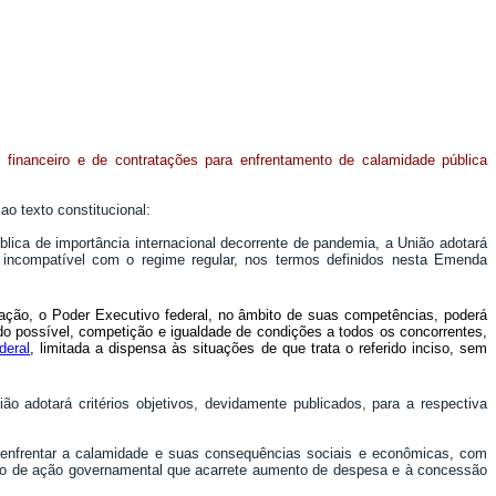
cal, financeiro e de contratações para enfrentamento de calamidade pública
 texto constitucional:
lica de importância internacional decorrente de pandemia, a União adotará
or incompatível com o regime regular, nos termos definidos nesta Emenda
ração, o Poder Executivo federal, no âmbito de suas competências, poderá
do possível, competição e igualdade de condições a todos os concorrentes,
deral
, limitada a dispensa às situações de que trata o referido inciso, sem
 adotará critérios objetivos, devidamente publicados, para a respectiva
 enfrentar a calamidade e suas consequências sociais e econômicas, com
ento de ação governamental que acarrete aumento de despesa e à concessão