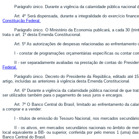
Parágrafo único. Durante a vigência da calamidade pública nacional d
Art. 4º Será dispensada, durante a integralidade do exercício finan
Constituição Federal
.
Parágrafo único. O Ministério da Economia publicará, a cada 30 (trin
trata o art. 1º desta Emenda Constitucional.
Art. 5º As autorizações de despesas relacionadas ao enfrentamento d
I - constar de programações orçamentárias específicas ou contar co
II - ser separadamente avaliadas na prestação de contas do President
Federal
.
Parágrafo único. Decreto do Presidente da República, editado até 15
artigo, incluídas as anteriores à vigência desta Emenda Constitucional.
Art. 6º Durante a vigência da calamidade pública nacional de que tra
ser utilizados também para o pagamento de seus juros e encargos.
Art. 7º O Banco Central do Brasil, limitado ao enfrentamento da cala
a comprar e a vender:
I - títulos de emissão do Tesouro Nacional, nos mercados secundários
II - os ativos, em mercados secundários nacionais no âmbito de me
local equivalente a BB- ou superior, conferida por pelo menos 1 (uma) das 
Banco Central do Brasil.