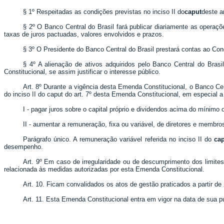
§ 1º Respeitadas as condições previstas no inciso II do
caput
deste a
§ 2º O Banco Central do Brasil fará publicar diariamente as operaç
taxas de juros pactuadas, valores envolvidos e prazos.
§ 3º O Presidente do Banco Central do Brasil prestará contas ao Congr
§ 4º A alienação de ativos adquiridos pelo Banco Central do Brasi
Constitucional, se assim justificar o interesse público.
Art. 8º Durante a vigência desta Emenda Constitucional, o Banco Cen
do inciso II do caput do art. 7º desta Emenda Constitucional, em especial 
I - pagar juros sobre o capital próprio e dividendos acima do mínimo 
II - aumentar a remuneração, fixa ou variável, de diretores e memb
Parágrafo único. A remuneração variável referida no inciso II do
cap
desempenho.
Art. 9º Em caso de irregularidade ou de descumprimento dos limites
relacionada às medidas autorizadas por esta Emenda Constitucional.
Art. 10. Ficam convalidados os atos de gestão praticados a partir 
Art. 11. Esta Emenda Constitucional entra em vigor na data de sua 