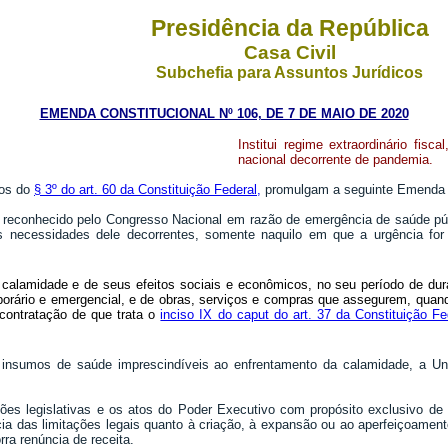
Presidência da República
Casa Civil
Subchefia para Assuntos Jurídicos
EMENDA CONSTITUCIONAL Nº 106, DE 7 DE MAIO DE 2020
Institui regime extraordinário fis
nacional decorrente de pandemia.
os do
§ 3º do art. 60 da Constituição Federal
,
promulgam a seguinte Emenda ao
l reconhecido pelo Congresso Nacional em razão de emergência de saúde púb
r às necessidades dele decorrentes, somente naquilo em que a urgência f
 calamidade e de seus efeitos sociais e econômicos, no seu período de du
porário e emergencial, e de obras, serviços e compras que assegurem, quan
contratação de que trata o
inciso IX do caput do art. 37 da Constituição Fe
 insumos de saúde imprescindíveis ao enfrentamento da calamidade, a União
ões legislativas e os atos do Poder Executivo com propósito exclusivo de
ância das limitações legais quanto à criação, à expansão ou ao aperfeiçoam
rra renúncia de receita.