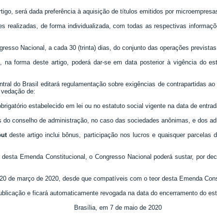
rtigo, será dada preferência à aquisição de títulos emitidos por microempre
ões realizadas, de forma individualizada, com todas as respectivas informa
esso Nacional, a cada 30 (trinta) dias, do conjunto das operações previstas n
l, na forma deste artigo, poderá dar-se em data posterior à vigência do e
tral do Brasil editará regulamentação sobre exigências de contrapartidas ao
a vedação de:
obrigatório estabelecido em lei ou no estatuto social vigente na data de entr
ros do conselho de administração, no caso das sociedades anônimas, e dos ad
ut
deste artigo inclui bônus, participação nos lucros e quaisquer parcelas
 desta Emenda Constitucional, o Congresso Nacional poderá sustar, por decr
de 20 de março de 2020, desde que compatíveis com o teor desta Emenda Const
publicação e ficará automaticamente revogada na data do encerramento do es
Brasília, em 7 de maio de 2020