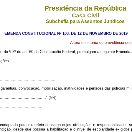
Presidência da República
Casa Civil
Subchefia para Assuntos Jurídicos
EMENDA CONSTITUCIONAL Nº 103, DE 12 DE NOVEMBRO DE 2019
Altera o sistema de previdência soci
o § 3º do art. 60 da Constituição Federal, promulgam a seguinte Emenda ao
ações:
.....................................
.................................................
 garantias, convocação, mobilização, inatividades e pensões das polícias mil
........................................." (NR)
.....................................
..................................................
er readaptado para exercício de cargo cujas atribuições e responsabilidade
dição, desde que possua a habilitação e o nível de escolaridade exigidos