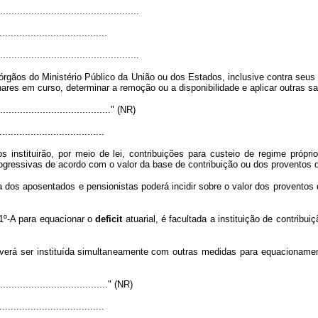
.................................................
......................................
.................................................
ãos do Ministério Público da União ou dos Estados, inclusive contra seus se
inares em curso, determinar a remoção ou a disponibilidade e aplicar outras 
........................................." (NR)
.....................................
 instituirão, por meio de lei, contribuições para custeio de regime própri
progressivas de acordo com o valor da base de contribuição ou dos provent
ária dos aposentados e pensionistas poderá incidir sobre o valor dos provent
 1º-A para equacionar o
deficit
atuarial, é facultada a instituição de contribu
 deverá ser instituída simultaneamente com outras medidas para equacionam
........................................" (NR)
....................................