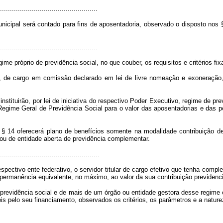
.................................................
municipal será contado para fins de aposentadoria, observado o disposto nos 
.................................................
ime próprio de previdência social, no que couber, os requisitos e critérios f
, de cargo em comissão declarado em lei de livre nomeação e exoneração, 
 instituirão, por lei de iniciativa do respectivo Poder Executivo, regime de 
Regime Geral de Previdência Social para o valor das aposentadorias e das p
 14 oferecerá plano de benefícios somente na modalidade contribuição defi
ou de entidade aberta de previdência complementar.
..................................................
pectivo ente federativo, o servidor titular de cargo efetivo que tenha compl
ermanência equivalente, no máximo, ao valor da sua contribuição previdenciá
 previdência social e de mais de um órgão ou entidade gestora desse regime 
s pelo seu financiamento, observados os critérios, os parâmetros e a naturez