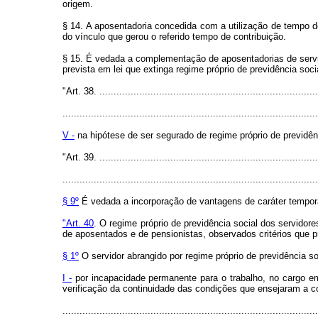
origem.
§ 14. A aposentadoria concedida com a utilização de tempo d
do vínculo que gerou o referido tempo de contribuição.
§ 15. É vedada a complementação de aposentadorias de servid
prevista em lei que extinga regime próprio de previdência soci
"Art. 38. .............................................................................
..........................................................................................
V -
na hipótese de ser segurado de regime próprio de previdênc
"Art. 39. .............................................................................
..........................................................................................
§ 9º
É vedada a incorporação de vantagens de caráter temporá
"Art. 40
. O regime próprio de previdência social dos servidores
de aposentados e de pensionistas, observados critérios que pre
§ 1º
O servidor abrangido por regime próprio de previdência s
I -
por incapacidade permanente para o trabalho, no cargo em 
verificação da continuidade das condições que ensejaram a co
..........................................................................................