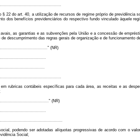
.................................................
§ 22 do art. 40, a utilização de recursos de regime próprio de previdência so
ento dos benefícios previdenciários do respectivo fundo vinculado àquele r
e avais, as garantias e as subvenções pela União e a concessão de emprésti
e de descumprimento das regras gerais de organização e de funcionamento de 
........................................" (NR)
....................................
..................................
.................................................
, em rubricas contábeis específicas para cada área, as receitas e as desp
;
........................................." (NR)
....................................
..................................................
cial, podendo ser adotadas alíquotas progressivas de acordo com o valor d
vidência Social;