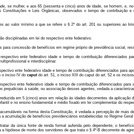
de, se mulher, e aos 65 (sessenta e cinco) anos de idade, se homem, e, no 
 Constituições e Leis Orgânicas, observados o tempo de contribuição e 
es ao valor mínimo a que se refere o § 2º do art. 201 ou superiores ao li
o disciplinadas em lei do respectivo ente federativo.
s para concessão de benefícios em regime próprio de previdência social, ress
respectivo ente federativo idade e tempo de contribuição diferenciados pa
tiprofissional e interdisciplinar.
spectivo ente federativo idade e tempo de contribuição diferenciados para ap
m o inciso IV do
caput
do art. 51, o inciso XIII do caput do art. 52 e os incisos
espectivo ente federativo idade e tempo de contribuição diferenciados para 
os prejudiciais à saúde, ou associação desses agentes, vedada a caracterizaç
eduzida em 5 (cinco) anos em relação às idades decorrentes da aplicação d
nfantil e no ensino fundamental e médio fixado em lei complementar do respec
cumuláveis na forma desta Constituição, é vedada a percepção de mais de 
a a acumulação de benefícios previdenciários estabelecidas no Regime Geral 
ratar da única fonte de renda formal auferida pelo dependente, o benefíc
ada a hipótese de morte dos servidores de que trata o § 4º-B decorrente de ag