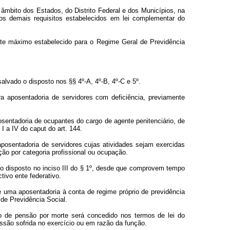
âmbito dos Estados, do Distrito Federal e dos Municípios, na
os demais requisitos estabelecidos em lei complementar do
mite máximo estabelecido para o Regime Geral de Previdência
alvado o disposto nos §§ 4º-A, 4º-B, 4º-C e 5º.
ra aposentadoria de servidores com deficiência, previamente
osentadoria de ocupantes do cargo de agente penitenciário, de
 I a IV do caput do art. 144.
aposentadoria de servidores cujas atividades sejam exercidas
ão por categoria profissional ou ocupação.
o disposto no inciso III do § 1º, desde que comprovem tempo
tivo ente federativo.
uma aposentadoria à conta de regime próprio de previdência
de Previdência Social.
io de pensão por morte será concedido nos termos de lei do
ressão sofrida no exercício ou em razão da função.