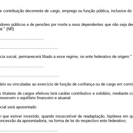
e contribuição decorrente de cargo, emprego ou função pública, inclusive do
ores públicos e de pensões por morte a seus dependentes que não seja deco
al." (NR)
.....................................
.................................................
ia social, permanecerá filiado a esse regime, no ente federativo de origem."
.....................................
..................................................
rio ou vinculadas ao exercício de função de confiança ou de cargo em comi
 titulares de cargos efetivos terá caráter contributivo e solidário, mediante c
servem o equilíbrio financeiro e atuarial.
ocial será aposentado:
que estiver investido, quando insuscetível de readaptação, hipótese em que
ncessão da aposentadoria, na forma de lei do respectivo ente federativo;
.................................................