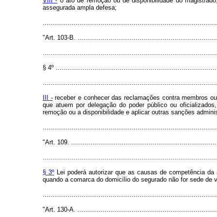
VIII -
o ato de remoção ou de disponibilidade do magistrado, 
assegurada ampla defesa;
........................................................................................
"Art. 103-B. .........................................................................
..........................................................................................
§ 4º ...................................................................................
..........................................................................................
III -
receber e conhecer das reclamações contra membros ou órg
que atuem por delegação do poder público ou oficializados,
remoção ou a disponibilidade e aplicar outras sanções admin
........................................................................................
"Art. 109. ............................................................................
..........................................................................................
§ 3º
Lei poderá autorizar que as causas de competência da J
quando a comarca do domicílio do segurado não for sede de va
........................................................................................
"Art. 130-A. .........................................................................