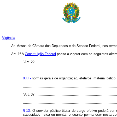
Vigência
As Mesas da Câmara dos Deputados e do Senado Federal, nos termos d
Art. 1º A
Constituição Federal
passa a vigorar com as seguintes alter
"Art. 22. .............................................................................
..........................................................................................
XXI -
normas gerais de organização, efetivos, material bélico,
........................................................................................
"Art. 37. .............................................................................
..........................................................................................
§ 13
. O servidor público titular de cargo efetivo poderá s
capacidade física ou mental, enquanto permanecer nesta con