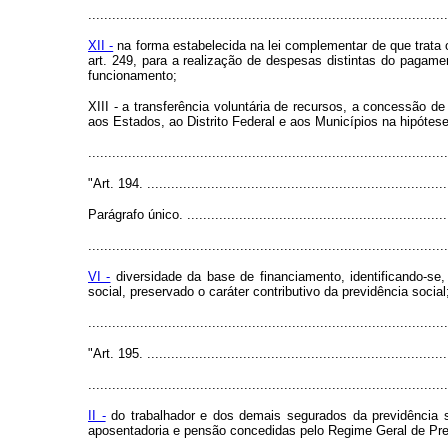
..........................................................................................
XII -
na forma estabelecida na lei complementar de que trata o 
art. 249, para a realização de despesas distintas do pagam
funcionamento;
XIII - a transferência voluntária de recursos, a concessão d
aos Estados, ao Distrito Federal e aos Municípios na hipótes
........................................................................................
"Art. 194. ............................................................................
Parágrafo único. ...................................................................
..........................................................................................
VI -
diversidade da base de financiamento, identificando-se
social, preservado o caráter contributivo da previdência social
........................................................................................
"Art. 195. ............................................................................
..........................................................................................
II -
do trabalhador e dos demais segurados da previdência so
aposentadoria e pensão concedidas pelo Regime Geral de Pre