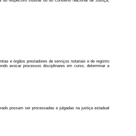
a do respectivo tribunal ou do Conselho Nacional de Justiça,
ias e órgãos prestadores de serviços notariais e de registro
dendo avocar processos disciplinares em curso, determinar a
urado possam ser processadas e julgadas na justiça estadual