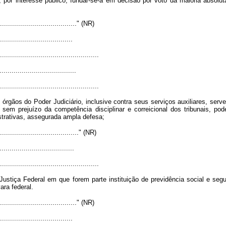
por interesse público, fundar-se-á em decisão por voto da maioria absolut
........................................" (NR)
...................................
.................................................
......................................
.................................................
ãos do Poder Judiciário, inclusive contra seus serviços auxiliares, servent
 sem prejuízo da competência disciplinar e correicional dos tribunais, po
istrativas, assegurada ampla
defesa;
........................................." (NR)
....................................
.................................................
ustiça Federal em que forem parte instituição de previdência social e seg
ra federal.
........................................" (NR)
...................................