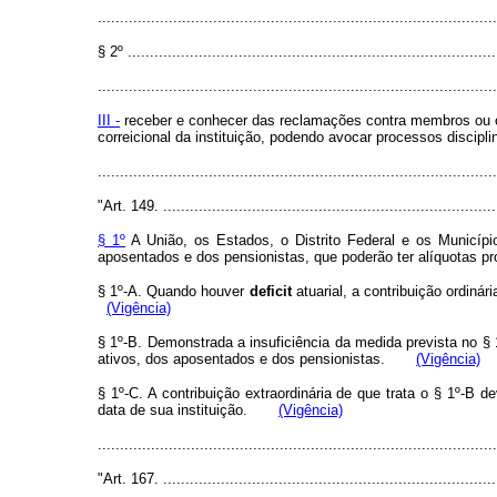
..........................................................................................
§ 2º ...................................................................................
..........................................................................................
III -
receber e conhecer das reclamações contra membros ou órg
correicional da instituição, podendo avocar processos discipl
........................................................................................
"Art. 149. ...........................................................................
§ 1º
A União, os Estados, o Distrito Federal e os Municípios
aposentados e dos pensionistas, que poderão ter alíquotas 
§ 1º-A. Quando houver
deficit
atuarial, a contribuição ordin
(Vigência)
§ 1º-B. Demonstrada a insuficiência da medida prevista no §
ativos, dos aposentados e dos pensionistas.
(Vigência)
§ 1º-C. A contribuição extraordinária de que trata o § 1º-B
data de sua instituição.
(Vigência)
........................................................................................
"Art. 167. ............................................................................