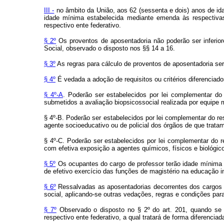
III -
no âmbito da União, aos 62 (sessenta e dois) anos de ida
idade mínima estabelecida mediante emenda às respectivas
respectivo ente federativo.
§ 2º
Os proventos de aposentadoria não poderão ser inferior
Social, observado o disposto nos §§ 14 a 16.
§ 3º
As regras para cálculo de proventos de aposentadoria serã
§ 4º
É vedada a adoção de requisitos ou critérios diferenciado
§ 4º-A
. Poderão ser estabelecidos por lei complementar do 
submetidos a avaliação biopsicossocial realizada por equipe mul
§ 4º-B. Poderão ser estabelecidos por lei complementar do re
agente socioeducativo ou de policial dos órgãos de que trata
§ 4º-C. Poderão ser estabelecidos por lei complementar do r
com efetiva exposição a agentes químicos, físicos e biológic
§ 5º
Os ocupantes do cargo de professor terão idade mínima r
de efetivo exercício das funções de magistério na educação i
§ 6º
Ressalvadas as aposentadorias decorrentes dos cargos a
social, aplicando-se outras vedações, regras e condições par
§ 7º
Observado o disposto no § 2º do art. 201, quando se t
respectivo ente federativo, a qual tratará de forma diferenci