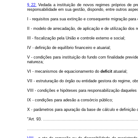
§ 22.
Vedada a instituição de novos regimes próprios de pre
responsabilidade em sua gestão, dispondo, entre outros aspec
I - requisitos para sua extinção e consequente migração para
II - modelo de arrecadação, de aplicação e de utilização dos 
III - fiscalização pela União e controle externo e social;
IV - definição de equilíbrio financeiro e atuarial;
V - condições para instituição do fundo com finalidade previde
natureza;
VI - mecanismos de equacionamento do
deficit
atuarial;
VII - estruturação do órgão ou entidade gestora do regime, ob
VIII - condições e hipóteses para responsabilização daquele
IX - condições para adesão a consórcio público;
X - parâmetros para apuração da base de cálculo e definição de
"Art. 93. .............................................................................
..........................................................................................