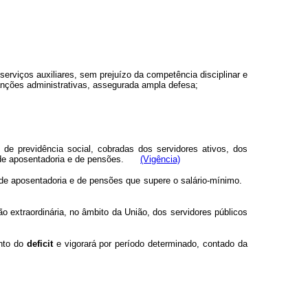
rviços auxiliares, sem prejuízo da competência disciplinar e
sanções administrativas, assegurada ampla defesa;
o de previdência social, cobradas dos servidores ativos, dos
os de aposentadoria e de pensões.
(Vigência)
os de aposentadoria e de pensões que supere o salário-mínimo.
ição extraordinária, no âmbito da União, dos servidores públicos
ento do
deficit
e vigorará por período determinado, contado da