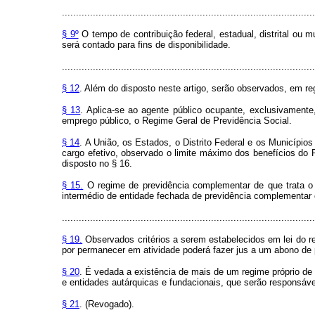
..........................................................................................
§ 9º
O tempo de contribuição federal, estadual, distrital ou 
será contado para fins de disponibilidade.
..........................................................................................
§ 12
. Além do disposto neste artigo, serão observados, em reg
§ 13
. Aplica-se ao agente público ocupante, exclusivamente
emprego público, o Regime Geral de Previdência Social.
§ 14
. A União, os Estados, o Distrito Federal e os Municípios
cargo efetivo, observado o limite máximo dos benefícios do 
disposto no § 16.
§ 15.
O regime de previdência complementar de que trata o §
intermédio de entidade fechada de previdência complementar 
..........................................................................................
§ 19.
Observados critérios a serem estabelecidos em lei do res
por permanecer em atividade poderá fazer jus a um abono de p
§ 20
. É vedada a existência de mais de um regime próprio de
e entidades autárquicas e fundacionais, que serão responsávei
§ 21
. (Revogado).