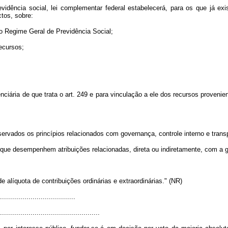
vidência social, lei complementar federal estabelecerá, para os que já e
tos, sobre:
 o Regime Geral de Previdência Social;
recursos;
nciária de que trata o art. 249 e para vinculação a ele dos recursos provenie
servados os princípios relacionados com governança, controle interno e trans
s que desempenhem atribuições relacionadas, direta ou indiretamente, com a 
 alíquota de contribuições ordinárias e extraordinárias." (NR)
.....................................
.................................................