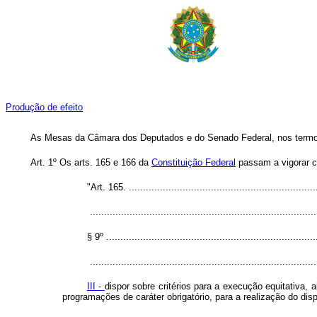
Produção de efeito
As Mesas da Câmara dos Deputados e do Senado Federal, nos termos d
Art. 1º Os arts. 165 e 166 da
Constituição Federal
passam a vigorar c
"Art. 165. ...................................................................
................................................................................
§ 9º ...........................................................................
................................................................................
III -
dispor sobre critérios para a execução equitativa
programações de caráter obrigatório, para a realização do disp