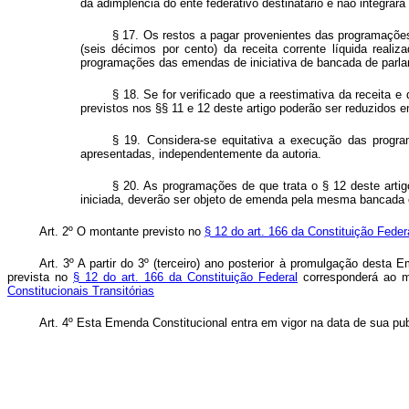
da adimplência do ente federativo destinatário e não integrará
§ 17. Os restos a pagar provenientes das programações
(seis décimos por cento) da receita corrente líquida reali
programações das emendas de iniciativa de bancada de parlam
§ 18. Se for verificado que a reestimativa da receita 
previstos nos §§ 11 e 12 deste artigo poderão ser reduzidos 
§ 19. Considera-se equitativa a execução das program
apresentadas, independentemente da autoria.
§ 20. As programações de que trata o § 12 deste artig
iniciada, deverão ser objeto de emenda pela mesma bancada e
Art. 2º O montante previsto no
§ 12 do art. 166 da Constituição Feder
Art. 3º A partir do 3º (terceiro) ano posterior à promulgação desta 
prevista no
§ 12 do art. 166 da Constituição Federal
corresponderá ao mo
Constitucionais Transitórias
Art. 4º Esta Emenda Constitucional entra em vigor na data de sua pub