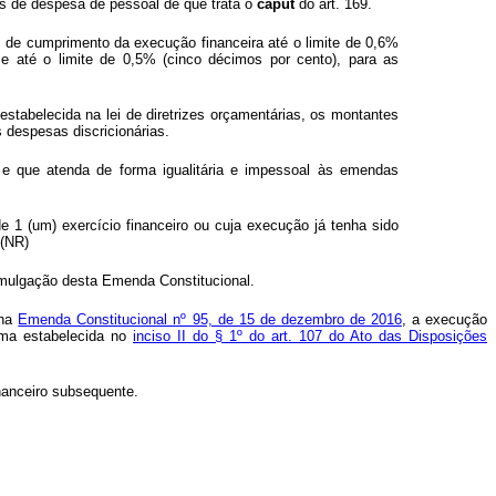
ites de despesa de pessoal de que trata o
caput
do art. 169.
s de cumprimento da execução financeira até o limite de 0,6%
, e até o limite de 0,5% (cinco décimos por cento), para as
estabelecida na lei de diretrizes orçamentárias, os montantes
 despesas discricionárias.
s e que atenda de forma igualitária e impessoal às emendas
 1 (um) exercício financeiro ou cuja execução já tenha sido
 (NR)
omulgação desta Emenda Constitucional.
 na
Emenda Constitucional nº 95, de 15 de dezembro de 2016
, a execução
orma estabelecida no
inciso II do § 1º do art. 107 do Ato das Disposições
inanceiro subsequente.