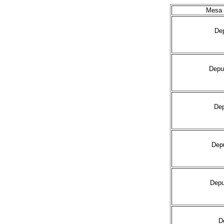
Mesa 
De
Dep
De
Dep
Dep
D