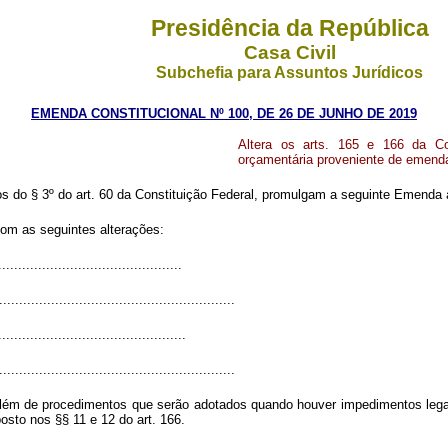
Presidência da República
Casa Civil
Subchefia para Assuntos Jurídicos
EMENDA CONSTITUCIONAL Nº 100, DE 26 DE JUNHO DE 2019
Altera os arts. 165 e 166 da Co
orçamentária proveniente de emenda
o § 3º do art. 60 da Constituição Federal, promulgam a seguinte Emenda ao
om as seguintes alterações:
.............................................
...........................................................
..............................................
...........................................................
, além de procedimentos que serão adotados quando houver impedimentos lega
osto nos §§ 11 e 12 do art. 166.