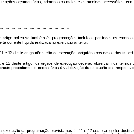
amações orçamentárias, adotando os meios e as medidas necessários, com o 
.............................................
..........................................................
te artigo aplica-se também às programações incluídas por todas as emendas
ta corrente líquida realizada no exercício anterior.
11 e 12 deste artigo não serão de execução obrigatória nos casos dos imped
 e 12 deste artigo, os órgãos de execução deverão observar, nos termos da
emais procedimentos necessários à viabilização da execução dos respectiv
 a execução da programação prevista nos §§ 11 e 12 deste artigo for destina