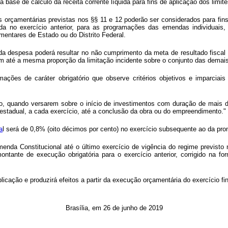
 a base de cálculo da receita corrente líquida para fins de aplicação dos lim
 orçamentárias previstas nos §§ 11 e 12 poderão ser considerados para fin
zada no exercício anterior, para as programações das emendas individuais
entares de Estado ou do Distrito Federal.
e da despesa poderá resultar no não cumprimento da meta de resultado fiscal 
em até a mesma proporção da limitação incidente sobre o conjunto das demais
ações de caráter obrigatório que observe critérios objetivos e imparciai
o, quando versarem sobre o início de investimentos com duração de mais de
stadual, a cada exercício, até a conclusão da obra ou do empreendimento."
a
l será de 0,8% (oito décimos por cento) no exercício subsequente ao da pr
Emenda Constitucional até o último exercício de vigência do regime previsto
ntante de execução obrigatória para o exercício anterior, corrigido na f
licação e produzirá efeitos a partir da execução orçamentária do exercício f
Brasília, em 26 de junho de 2019