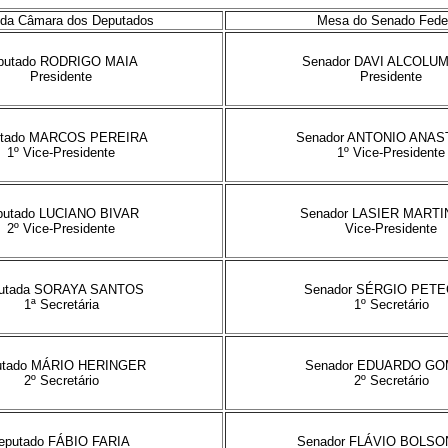
da Câmara dos Deputados
Mesa do Senado Fede
putado RODRIGO MAIA
Senador DAVI ALCOLU
Presidente
Presidente
utado MARCOS PEREIRA
Senador ANTONIO ANAS
1º Vice-Presidente
1º Vice-Presidente
putado LUCIANO BIVAR
Senador LASIER MARTI
2º Vice-Presidente
Vice-Presidente
utada SORAYA SANTOS
Senador SÉRGIO PET
1ª Secretária
1º Secretário
utado MÁRIO HERINGER
Senador EDUARDO G
2º Secretário
2º Secretário
eputado FÁBIO FARIA
Senador FLÁVIO BOLS