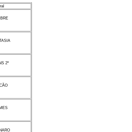
ral
MBRE
TASIA
NS 2º
ECÃO
OMES
ONARO