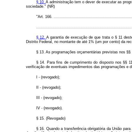
§ 10.
A administração tem o dever de executar as progr
sociedade." (NR)
"Art. 166. ...................................................................
.................................................................................
§ 12.
A garantia de execução de que trata o § 11 des
Distrito Federal, no montante de até 1% (um por cento) da recei
§ 13. As programações orçamentárias previstas nos §§ 
§ 14. Para fins de cumprimento do disposto nos §§ 11
verificação de eventuais impedimentos das programações e d
I - (revogado);
II - (revogado);
III - (revogado);
IV - (revogado).
§ 15. (Revogado)
§ 16. Quando a transferência obrigatória da União para