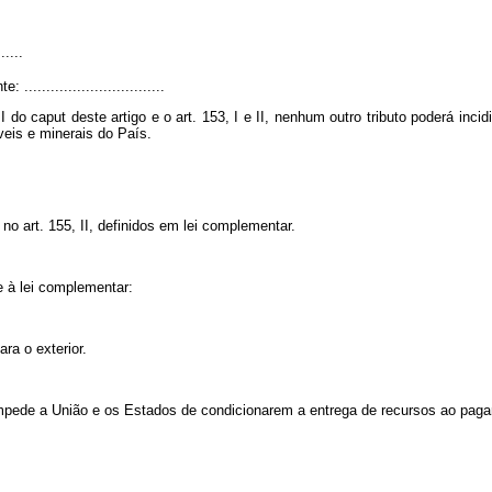
.....
..............................
o caput deste artigo e o art. 153, I e II, nenhum outro tributo poderá incidi
eis e minerais do País.
o art. 155, II, definidos em lei complementar.
e à lei complementar:
ara o exterior.
mpede a União e os Estados de condicionarem a entrega de recursos ao pagam