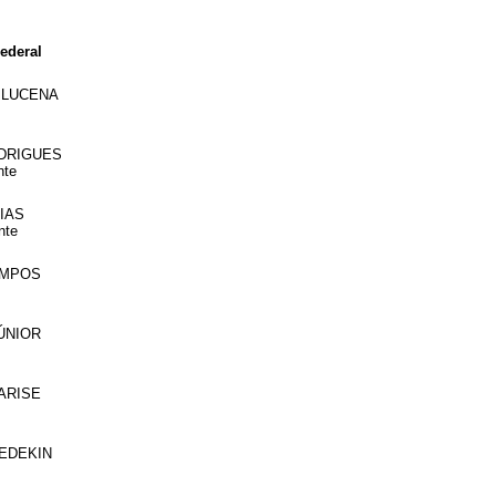
ederal
 LUCENA
ODRIGUES
nte
DIAS
nte
AMPOS
ÚNIOR
MARISE
WEDEKIN