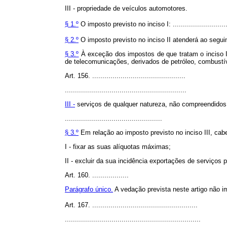
III - propriedade de veículos automotores.
§ 1.º
O imposto previsto no inciso I: ...........................
§ 2.º
O imposto previsto no inciso II atenderá ao seguinte: ..
§ 3.º
À exceção dos impostos de que tratam o inciso II d
de telecomunicações, derivados de petróleo, combustív
Art. 156. ..............................................
............................................................
III -
serviços de qualquer natureza, não compreendidos n
................................................
§ 3.º
Em relação ao imposto previsto no inciso III, cab
I - fixar as suas alíquotas máximas;
II - excluir da sua incidência exportações de serviços p
Art. 160. ..................
Parágrafo único.
A vedação prevista neste artigo não i
Art. 167. ....................................................
...................................................................