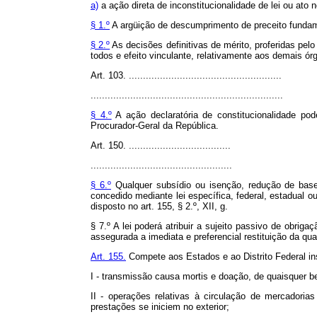
a)
a ação direta de inconstitucionalidade de lei ou ato n
§ 1.º
A argüição de descumprimento de preceito fundamen
§ 2.º
As decisões definitivas de mérito, proferidas pelo
todos e efeito vinculante, relativamente aos demais ór
Art. 103. ......................................................
....................................................................
§ 4.º
A ação declaratória de constitucionalidade p
Procurador-Geral da República.
Art. 150. ....................................
..................................................
§ 6.º
Qualquer subsídio ou isenção, redução de base 
concedido mediante lei específica, federal, estadual 
disposto no art. 155, § 2.º, XII, g.
§ 7.º A lei poderá atribuir a sujeito passivo de obrig
assegurada a imediata e preferencial restituição da qu
Art. 155.
Compete aos Estados e ao Distrito Federal ins
I - transmissão causa mortis e doação, de quaisquer be
II - operações relativas à circulação de mercadoria
prestações se iniciem no exterior;