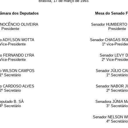
Brasília, 17 de março de 1993.
âmara dos Deputados
Mesa do Senado F
INOCÊNCIO OLIVEIRA
Senador HUMBERTO
Presidente
Presidente
do ADYLSON MOTTA
Senador CHAGAS R
Vice-Presidente
1º vice-Preside
do FERNANDO LYRA
Senador LEVY 
Vice-Presidente
2º Vice-Preside
do WILSON CAMPOS
Senador JÚLIO C
1º Secretário
1º Secretário
do CARDOSO ALVES
Senador NABOR J
2º Secretário
2º Secretário
eputado B. SÁ
Senadora JÚNIA 
4º Secretário
3° Secretário
Senador NELSON 
4º Secretário