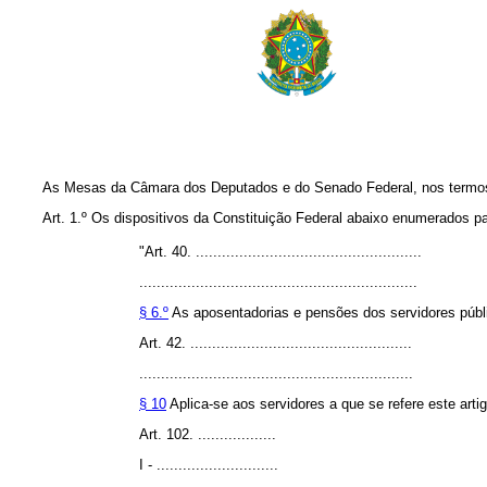
As Mesas da Câmara dos Deputados e do Senado Federal, nos termos do §
Art. 1.º Os dispositivos da Constituição Federal abaixo enumerados p
"Art. 40. ....................................................
................................................................
§ 6.º
As aposentadorias e pensões dos servidores públi
Art. 42. ...................................................
...............................................................
§ 10
Aplica-se aos servidores a que se refere este artigo
Art. 102. ..................
I - ............................