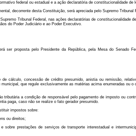
ormativo federal ou estadual e a ação declaratória de constitucionalidade de l
tal, decorrente desta Constituição, será apreciada pelo Supremo Tribunal Fe
 Supremo Tribunal Federal, nas ações declaratórias de constitucionalidade de 
gãos do Poder Judiciário e ao Poder Executivo.
oderá ser proposta pelo Presidente da República, pela Mesa do Senado 
de cálculo, concessão de crédito presumido, anistia ou remissão, relativ
ou municipal, que regule exclusivamente as matérias acima enumeradas ou o c
ação tributária a condição de responsável pelo pagamento de imposto ou contr
antia paga, caso não se realize o fato gerador presumido.
tituir impostos sobre:
ns ou direitos;
s e sobre prestações de serviços de transporte interestadual e intermun