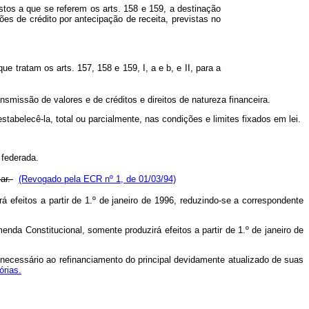
stos a que se referem os arts. 158 e 159, a destinação
s de crédito por antecipação de receita, previstas no
 tratam os arts. 157, 158 e 159, I, a e b, e II, para a
smissão de valores e de créditos e direitos de natureza financeira.
abelecê-la, total ou parcialmente, nas condições e limites fixados em lei.
 federada.
lar.
(Revogado pela ECR nº 1, de 01/03/94)
 efeitos a partir de 1.º de janeiro de 1996, reduzindo-se a correspondente
da Constitucional, somente produzirá efeitos a partir de 1.º de janeiro de
e necessário ao refinanciamento do principal devidamente atualizado de suas
órias.