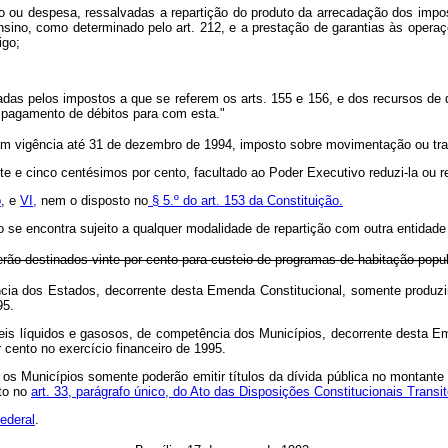
do ou despesa, ressalvadas a repartição do produto da arrecadação dos impo
ino, como determinado pelo art. 212, e a prestação de garantias às operaçõe
igo;
das pelos impostos a que se referem os arts. 155 e 156, e dos recursos de que
a pagamento de débitos para com esta."
, com vigência até 31 de dezembro de 1994, imposto sobre movimentação ou tran
e cinco centésimos por cento, facultado ao Poder Executivo reduzi-la ou rest
b
, e
VI,
nem o disposto no
§ 5.º do art. 153 da Constituição.
e encontra sujeito a qualquer modalidade de repartição com outra entidade
erão destinados vinte por cento para custeio de programas de habitação popu
cia dos Estados, decorrente desta Emenda Constitucional, somente produzirá
95.
is líquidos e gasosos, de competência dos Municípios, decorrente desta Emen
 cento no exercício financeiro de 1995.
e os Municípios somente poderão emitir títulos da dívida pública no montant
sto no
art. 33, parágrafo único, do Ato das Disposições Constitucionais Transit
Federal
.