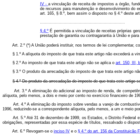
IV -
a vinculação de receita de impostos a órgão, fun
de recursos para manutenção e desenvolvimento do ens
art. 165, § 8.º, bem assim o disposto no § 4.º deste art
....................................................................
§ 4.º
É permitida a vinculação de receitas próprias gera
prestação de garantia ou contragarantia à União e par
Art. 2.º (*) A União poderá instituir, nos termos de lei complementar
§ 1.º A alíquota do imposto de que trata este artigo não excederá a vinte 
§ 2.º Ao imposto de que trata este artigo não se aplica o
art. 150, III, 
§ 3.º O produto da arrecadação do imposto de que trata este artigo não s
§ 4.º Do produto da arrecadação do imposto de que trata este artigo s
Art. 3.º A eliminação do adicional ao imposto de renda, de competên
alíquota, pelo menos, a dois e meio por cento no exercício financeiro de 19
Art. 4.º A eliminação do imposto sobre vendas a varejo de combustíve
1996, reduzindo-se a correspondente alíquota, pelo menos, a um e meio por
Art. 5.º Até 31 de dezembro de 1999, os Estados, o Distrito Federal 
obrigações, representadas por essa espécie de títulos, ressalvado o dispo
Art. 6.º Revogam-se o
inciso IV
e o
§ 4.º do art. 156 da Constituição 