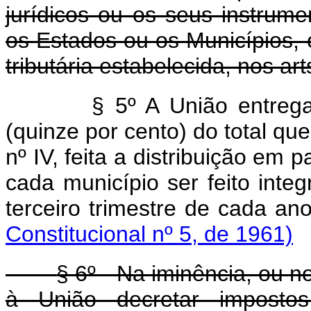
jurídicos ou os seus instrum
os Estados ou os Municípios,
tributária estabelecida, nos art
§ 5º A União entreg
(quinze por cento) do total qu
nº IV, feita a distribuição em
cada município ser feito inte
terceiro trimestre de cad
Constitucional nº 5, de 1961)
§ 6º - Na iminência, ou n
à União decretar impostos