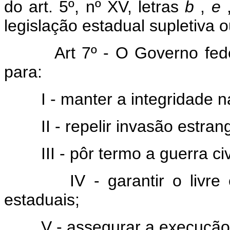
do art. 5º, nº XV, letras
b
,
e
legislação estadual supletiva
Art 7º - O Governo fed
para:
I - manter a integridade n
II - repelir invasão estr
III - pôr termo a guerra civ
IV - garantir o livr
estaduais;
V - assegurar a execução 