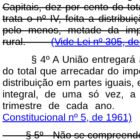
Capitais, dez por cento do to
trata o nº IV, feita a distribu
pelo menos, metade da imp
rural.
(Vide Lei nº 305, d
§ 4º A União entregará
do total que arrecadar do impô
distribuição em partes iguais
integral, de uma só vez, a
trimestre de cada a
Constitucional nº 5, de 1961)
§ 5º - Não se compreende