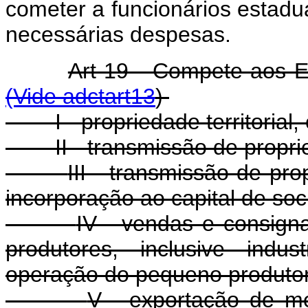
cometer a funcionários estadu
necessárias despesas.
Art 19 - Compete aos 
(Vide adctart13
)
I - propriedade territorial
II - transmissão de prop
III - transmissão de pro
incorporação ao capital de so
IV - vendas e consign
produtores, inclusive indus
operação do pequeno produtor, 
V - exportação de m