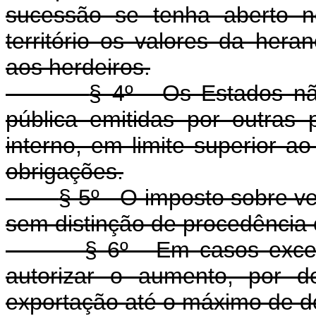
sucessão se tenha aberto n
território os valores da hera
aos herdeiros.
§ 4º - Os Estados não
pública emitidas por outras p
interno, em limite superior a
obrigações.
§ 5º - O imposto sobre v
sem distinção de procedência 
§ 6º - Em casos exce
autorizar o aumento, por d
exportação até o máximo de d