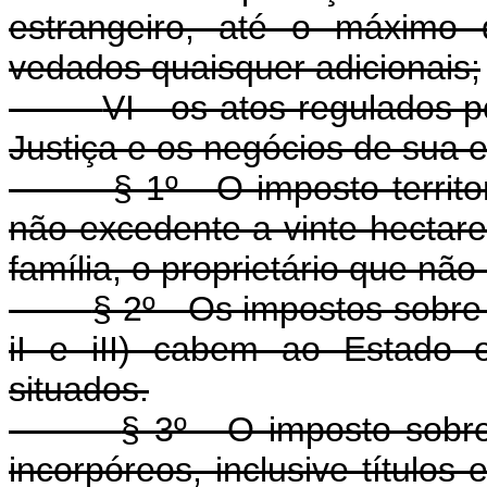
estrangeiro, até o máximo
vedados quaisquer adicionais;
VI - os atos regulados p
Justiça e os negócios de sua 
§ 1º - O imposto territo
não excedente a vinte hectare
família, o proprietário que não
§ 2º - Os impostos sobre
iI e iII) cabem ao Estado 
situados.
§ 3º - O imposto sobr
incorpóreos, inclusive títulos