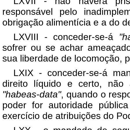
LXVII - não haverá pris
responsável pelo inadimple
obrigação alimentícia e a do dep
LXVIII - conceder-se-á
"h
sofrer ou se achar ameaçado
sua liberdade de locomoção, p
LXIX - conceder-se-á ma
direito líquido e certo, n
"habeas-data"
, quando o resp
poder for autoridade públic
exercício de atribuições do Po