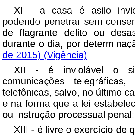
XI - a casa é asilo invi
podendo penetrar sem consen
de flagrante delito ou desa
durante o dia, por determi
de 2015)
(Vigência)
XII - é inviolável o s
comunicações telegráfica
telefônicas, salvo, no último c
e na forma que a lei estabelec
ou instrução processual p
XIII - é livre o exercício de