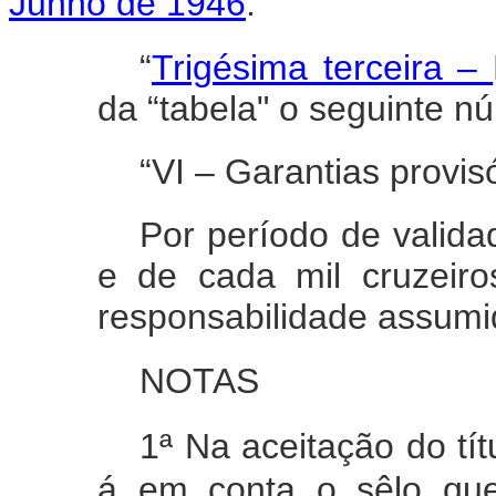
Junho de 1946
:
“
Trigésima terceira –
da “tabela" o seguinte n
“VI – Garantias provis
Por período de validad
e de cada mil cruzeiro
responsabilidade assumi
NOTAS
1ª Na aceitação do títu
á em conta o sêlo que