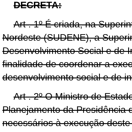
DECRETA:
Art . 1º É criada, na Super
Nordeste (SUDENE), a Superi
Desenvolvimento Social e de I
finalidade de coordenar a exe
desenvolvimento social e de in
Art . 2º O Ministro de Estad
Planejamento da Presidência d
necessários à execução deste