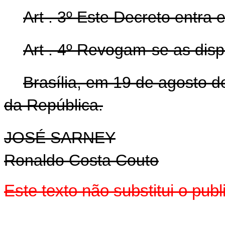
Art . 3º Este Decreto entra 
Art . 4º Revogam-se as disp
Brasília, em 19 de agosto 
da República.
JOSÉ SARNEY
Ronaldo Costa Couto
Este texto não substitui o pu