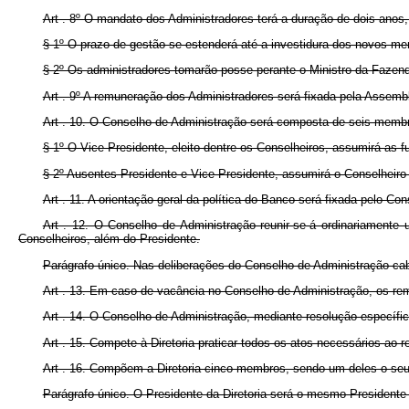
Art . 8º O mandato dos Administradores terá a duração de dois anos
§ 1º O prazo de gestão se estenderá até a investidura dos novos m
§ 2º Os administradores tomarão posse perante o Ministro da Fazen
Art . 9º A remuneração dos Administradores será fixada pela Assembl
Art . 10. O Conselho de Administração será composta de seis membr
§ 1º O Vice-Presidente, eleito dentre os Conselheiros, assumirá as 
§ 2º Ausentes Presidente e Vice-Presidente, assumirá o Conselheiro 
Art . 11. A orientação geral da política do Banco será fixada pelo Co
Art . 12. O Conselho de Administração reunir-se-á ordinariament
Conselheiros, além do Presidente.
Parágrafo único. Nas deliberações do Conselho de Administração cab
Art . 13. Em caso de vacância no Conselho de Administração, os re
Art . 14. O Conselho de Administração, mediante resolução específic
Art . 15. Compete à Diretoria praticar todos os atos necessários ao
Art . 16. Compõem a Diretoria cinco membros, sendo um deles o seu
Parágrafo único. O Presidente da Diretoria será o mesmo Presidente