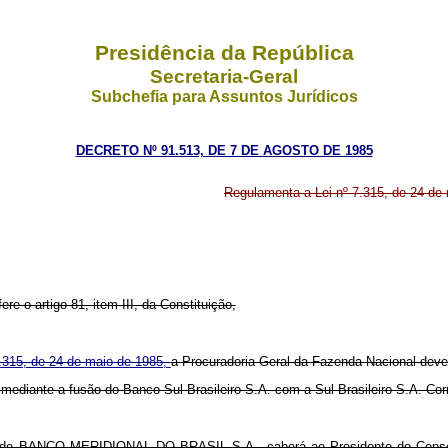
Presidência da República
Secretaria-Geral
Subchefia para Assuntos Jurídicos
DECRETO Nº 91.513, DE 7 DE AGOSTO DE 1985
Regulamenta a Lei nº 7.315, de 24 de 
ere o artigo 81, item III, da Constituição,
7.315, de 24 de maio de 1985,
a Procuradoria-Geral da Fazenda Nacional dever
iante a fusão do Banco Sul Brasileiro S.A. com a Sul Brasileiro S.A. Corre
 do BANCO MERIDIONAL DO BRASIL S.A., caberá ao Presidente do Conselho 