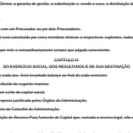
Diretor, a garantia de gestão, a substituição e, sendo o caso, a distribuição 
;
or com um Procurador, ou por dois Procuradores.
erá constituído por cinco membros efetivos e respectivos suplentes, todos b
z por mês e extraordinariamente sempre que julgado conveniente.
CAPÍTULO IV
DO EXERCÍCIO SOCIAL, DOS RESULTADOS E DE SUA DESTINAÇÃO
de cada ano. Será levantado balanço ao final de cada semestre.
tribuído da seguinte maneira:
or cento do capital social;
roposta justificada pelos Órgãos da Administração;
itério do Conselho de Administração;
tuição de Reserva Para Aumento de Capital que, somada a reserva legal, não e