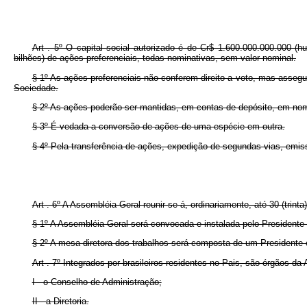
Art . 5º O capital social autorizado é de Cr$ 1.600.000.000.000 (h
bilhões) de ações preferenciais, todas nominativas, sem valor nominal.
§ 1º As ações preferenciais não conferem direito a voto, mas asseg
Sociedade.
§ 2º As ações poderão ser mantidas, em contas de depósito, em nome
§ 3º É vedada a conversão de ações de uma espécie em outra.
§ 4º Pela transferência de ações, expedição de segundas vias, emiss
Art . 6º A Assembléia Geral reunir-se-á, ordinariamente, até 30 (trint
§ 1º A Assembléia Geral será convocada e instalada pelo Presidente 
§ 2º A mesa diretora dos trabalhos será composta de um Presidente 
Art . 7º Integrados por brasileiros residentes no Pais, são órgãos d
I - o Conselho de Administração;
II - a Diretoria.