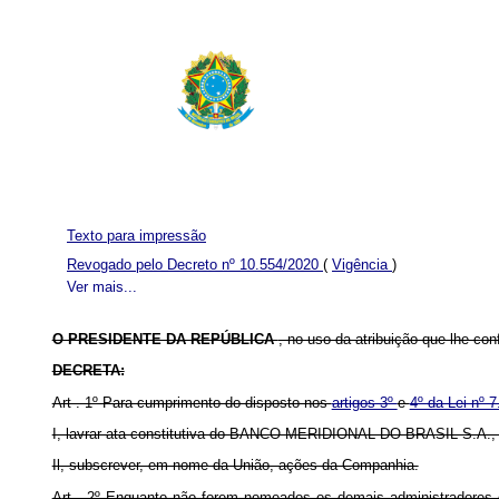
Texto para impressão
Revogado pelo Decreto nº 10.554/2020
(
Vigência
)
Ver mais...
O PRESIDENTE DA REPÚBLICA
, no uso da atribuição que lhe conf
DECRETA:
Art . 1º Para cumprimento do disposto nos
artigos 3º
e
4º da Lei nº 
I, lavrar ata constitutiva do BANCO MERIDIONAL DO BRASIL S.A., med
Il, subscrever, em nome da União, ações da Companhia.
A
rt . 2º Enquanto não forem nomeados os demais administradores