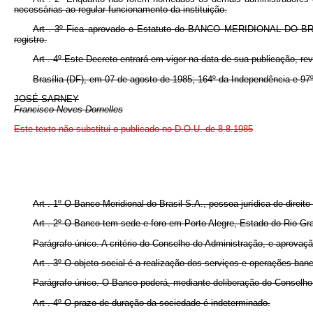
necessárias ao regular funcionamento da instituição.
Art . 3º Fica aprovado o Estatuto do BANCO MERIDIONAL DO BRASI
registro.
Art . 4º Este Decreto entrará em vigor na data de sua publicação, r
Brasília-(DF), em 07 de agosto de 1985; 164º da Independência e 97º
JOSÉ SARNEY
Francisco Neves Dornelles
Este texto não substitui o publicado no D.O.U. de 8.8.1985
Art . 1º O Banco Meridional do Brasil S.A., pessoa jurídica de direit
Art . 2º O Banco tem sede e foro em Porto Alegre, Estado do Rio Gr
Parágrafo único. A critério do Conselho de Administração, e aprovaç
Art . 3º O objeto social é a realização dos serviços e operações banc
Parágrafo único. O Banco poderá, mediante deliberação do Conselho 
Art . 4º O prazo de duração da sociedade é indeterminado.