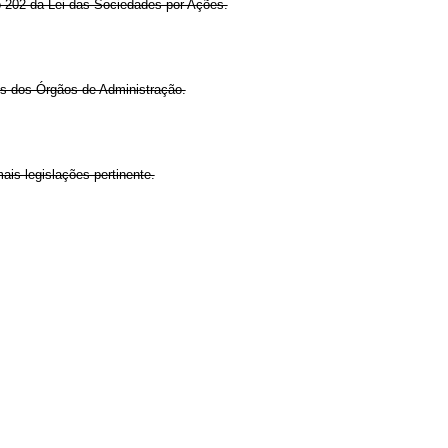
igo 202 da Lei das Sociedades por Ações.
os dos Órgãos de Administração.
ais legislações pertinente.