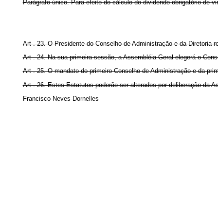
Parágrafo único. Para efeito do cálculo do dividendo obrigatório de v
Art . 23. O Presidente do Conselho de Administração e da Diretoria
Art . 24. Na sua primeira sessão, a Assembléia Geral elegerá o Cons
Art . 25. O mandato do primeiro Conselho de Administração e da prim
Art . 26. Estes Estatutos poderão ser alterados por deliberação da 
Francisco Neves Dornelles