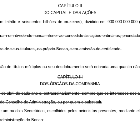
CAPÍTULO II
DO CAPITAL E DAS AÇÕES
um trilhão e seiscentos bilhões de cruzeiros), dividido em 900.000.000.000
uram um dividendo nunca inferior ao concedido às ações ordinárias, priorida
 de seus titulares, no próprio Banco, sem emissão de certificado.
ão de títulos múltiplos ou seu desdobramento será cobrada uma quantia não 
CAPÍTULO III
DOS ÓRGÃOS DA COMPANHIA
a) de abril de cada ano e, extraordinariamente, sempre que os interesses socia
do Conselho de Administração, ou por quem o substituir.
e um ou dois Secretários, escolhidos pelos acionistas presentes, mediante e
a Administração do Banco: