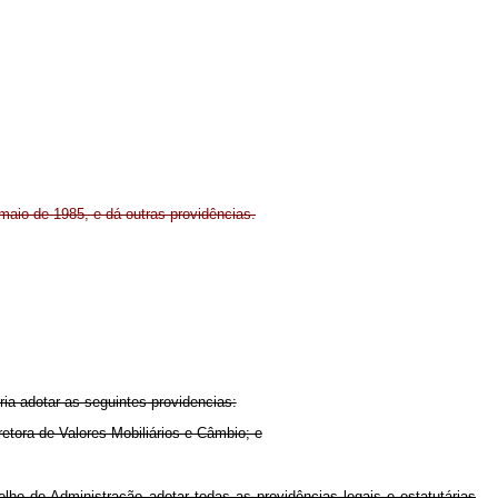
maio de 1985, e dá outras providências.
ia adotar as seguintes providencias:
tora de Valores Mobiliários e Câmbio; e
de Administração adotar todas as providências legais e estatutárias