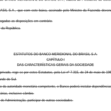
L S.A., que com este baixa, assinado pelo Ministro da Fazenda devendo 
evogadas as disposições em contrário.
 da República.
ESTATUTOS DO BANCO MERIDIONAL DO BRASIL S.A.
CAPÍTULO I
DAS CARACTERÍSTICAS GERAIS DA SOCIEDADE
o privado, rege-se por estes Estatutos, pela Lei nº 7.315, de 24 de maio de 19
ande do Sul.
ão da autoridade monetária competente, o Banco poderá instalar dependências
árias, inclusive câmbio.
de Administração, participar de outras sociedades.