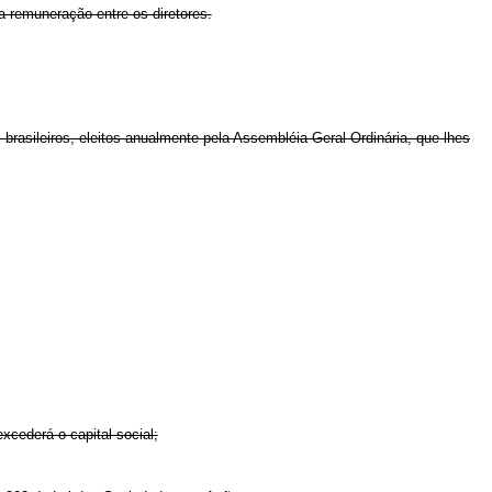
da remuneração entre os diretores.
rasileiros, eleitos anualmente pela Assembléia Geral Ordinária, que lhes
xcederá o capital social;