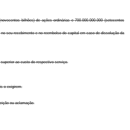
 (novecentos bilhões) de ações ordinárias e 700.000.000.000 (setecentos
de no seu recebimento e no reembolso do capital em caso de dissolução da
superior ao custo do respectivo serviço.
is o exigirem.
leição ou aclamação.