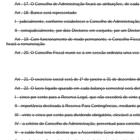
Art . 17. O Conselho de Administração fixará as atribuições, de cada 
Art . 18. Banco será representado:
I - judicialmente, conforme estabelecer o Conselho de Administração
II - extrajudicialmente, por dois Diretores em conjunto, por um Diret
Art . 19. Com funcionamento de modo permanente, o Conselho Fiscal s
fixará a remuneração.
Art . 20. O Conselho Fiscal reunir-se-á em sessão ordinária uma ve
Art . 21. O exercício social será de 1º de janeiro a 31 de dezembro 
Art . 22. O lucro líquido apurado em cada balanço semestral será dis
I - cinco por cento para a Reserva Legal, que não excederá de vinte p
II - importância destinada à Reserva Para Contingências, mediante p
III - vinte e cinco por cento para dividendo obrigatório, elevável a cr
IV - a critério do Conselho de Administração, percentual para consti
V - o saldo final terá o destino que a Assembléia Geral determinar.