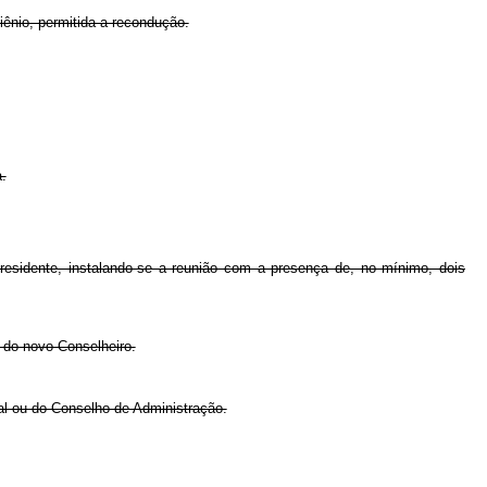
ênio, permitida a recondução.
.
residente, instalando-se a reunião com a presença de, no mínimo, dois
 do novo Conselheiro.
al ou do Conselho de Administração.