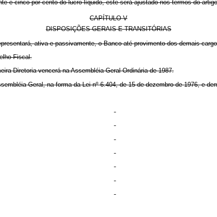
inte e cinco por cento do lucro líquido, este será ajustado nos termos do art
CAPÍTULO V
DISPOSIÇÕES GERAIS E TRANSITÓRIAS
 representará, ativa e passivamente, o Banco até provimento dos demais carg
elho Fiscal.
eira Diretoria vencerá na Assembléia Geral Ordinária de 1987.
Assembléia Geral, na forma da Lei nº 6.404, de 15 de dezembro de 1976, e dem