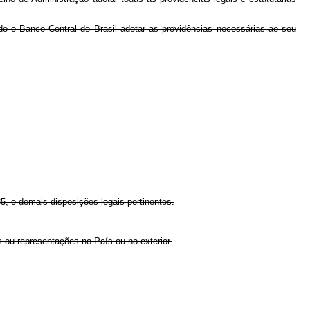
o Banco Central do Brasil adotar as providências necessárias ao seu
85, e demais disposições legais pertinentes.
 ou representações no País ou no exterior.