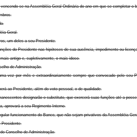
, vencendo-se na Assembléia Geral Ordinária do ano em que se completar o bi
embros.
da.
éia Geral.
os, um deles a seu Presidente.
funções do Presidente nas hipóteses de sua ausência, impedimento ou licença
mais antigo e, supletivamente, o mais idoso.
nselho de Administração.
e uma vez por mês e extraordinariamente sempre que convocado pelo seu P
erá ao Presidente, além do voto pessoal, o de qualidade.
manescentes designarão o substituto, que exercerá suas funções até a posse
a, aprovará a seu Regimento Interno.
 regular funcionamento do Banco, que não sejam privativos da Assembléia Ger
 Presidente.
 do Conselho de Administração.