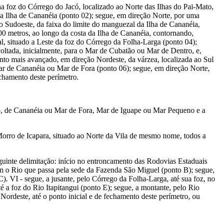
 na foz do Córrego do Jacó, localizado ao Norte das Ilhas do Pai-Mato,
a Ilha de Cananéia (ponto 02); segue, em direção Norte, por uma
o Sudoeste, da faixa do limite do manguezal da Ilha de Cananéia,
100 metros, ao longo da costa da Ilha de Cananéia, contornando,
zal, situado a Leste da foz do Córrego da Folha-Larga (ponto 04);
 voltada, inicialmente, para o Mar de Cubatão ou Mar de Dentro, e,
onto mais avançado, em direção Nordeste, da várzea, localizada ao Sul
Mar de Cananéia ou Mar de Fora (ponto 06); segue, em direção Norte,
chamento deste perímetro.
 de Cananéia ou Mar de Fora, Mar de Iguape ou Mar Pequeno e a
Morro de Icapara, situado ao Norte da Vila de mesmo nome, todos a
nte delimitação: início no entroncamento das Rodovias Estaduais
m o Rio que passa pela sede da Fazenda São Miguel (ponto B); segue,
. VI - segue, a jusante, pelo Córrego da Folha-Larga, até sua foz, no
a foz do Rio Itapitangui (ponto E); segue, a montante, pelo Rio
o Nordeste, até o ponto inicial e de fechamento deste perímetro, ou