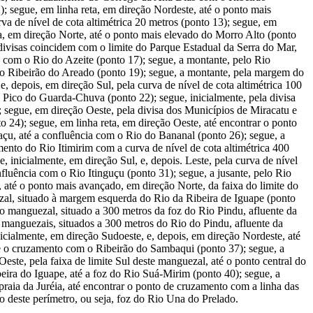
 segue, em linha reta, em direção Nordeste, até o ponto mais
va de nível de cota altimétrica 20 metros (ponto 13); segue, em
ta, em direção Norte, até o ponto mais elevado do Morro Alto (ponto
s divisas coincidem com o limite do Parque Estadual da Serra do Mar,
ã com o Rio do Azeite (ponto 17); segue, a montante, pelo Rio
 o Ribeirão do Areado (ponto 19); segue, a montante, pela margem do
, depois, em direção Sul, pela curva de nível de cota altimétrica 100
 Pico do Guarda-Chuva (ponto 22); segue, inicialmente, pela divisa
); segue, em direção Oeste, pela divisa dos Municípios de Miracatu e
 24); segue, em linha reta, em direção Oeste, até encontrar o ponto
açu, até a confluência com o Rio do Bananal (ponto 26); segue, a
mento do Rio Itimirim com a curva de nível de cota altimétrica 400
, inicialmente, em direção Sul, e, depois. Leste, pela curva de nível
fluência com o Rio Itinguçu (ponto 31); segue, a jusante, pelo Rio
 até o ponto mais avançado, em direção Norte, da faixa do limite do
ezal, situado à margem esquerda do Rio da Ribeira de Iguape (ponto
do manguezal, situado a 300 metros da foz do Rio Pindu, afluente da
s manguezais, situados a 300 metros do Rio do Pindu, afluente da
nicialmente, em direção Sudoeste, e, depois, em direção Nordeste, até
té o cruzamento com o Ribeirão do Sambaqui (ponto 37); segue, a
este, pela faixa de limite Sul deste manguezal, até o ponto central do
eira do Iguape, até a foz do Rio Suá-Mirim (ponto 40); segue, a
praia da Juréia, até encontrar o ponto de cruzamento com a linha das
o deste perímetro, ou seja, foz do Rio Una do Prelado.