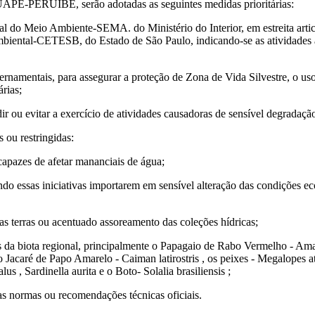
E-PERUÍBE, serão adotadas as seguintes medidas prioritárias:
ecial do Meio Ambiente-SEMA. do Ministério do Interior, em estreita ar
ntal-CETESB, do Estado de São Paulo, indicando-se as atividades a
vernamentais, para assegurar a proteção de Zona de Vida Silvestre, o uso
rias;
dir ou evitar a exercício de atividades causadoras de sensível degradaçã
u restringidas:
 capazes de afetar mananciais de água;
ando essas iniciativas importarem em sensível alteração das condições e
das terras ou acentuado assoreamento das coleções hídricas;
as da biota regional, principalmente o Papagaio de Rabo Vermelho - Am
, o Jacaré de Papo Amarelo - Caiman latirostris , os peixes - Megalopes 
s , Sardinella aurita e o Boto- Solalia brasiliensis ;
s normas ou recomendações técnicas oficiais.