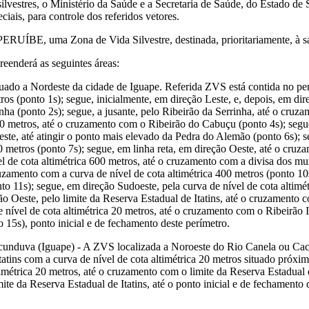
silvestres, o Ministério da Saúde e a Secretaria de Saúde, do Estado de
ais, para controle dos referidos vetores.
ÍBE, uma Zona de Vida Silvestre, destinada, prioritariamente, à sa
reenderá as seguintes áreas:
situado a Nordeste da cidade de Iguape. Referida ZVS está contida no per
ros (ponto 1s); segue, inicialmente, em direção Leste, e, depois, em di
ha (ponto 2s); segue, a jusante, pelo Ribeirão da Serrinha, até o cruza
100 metros, até o cruzamento com o Ribeirão do Cabuçu (ponto 4s); segu
este, até atingir o ponto mais elevado da Pedra do Alemão (ponto 6s); 
0 metros (ponto 7s); segue, em linha reta, em direção Oeste, até o cru
l de cota altimétrica 600 metros, até o cruzamento com a divisa dos mun
uzamento com a curva de nível de cota altimétrica 400 metros (ponto 10
o 11s); segue, em direção Sudoeste, pela curva de nível de cota altimét
ão Oeste, pelo limite da Reserva Estadual de Itatins, até o cruzamento 
 nível de cota altimétrica 20 metros, até o cruzamento com o Ribeirão I
 15s), ponto inicial e de fechamento deste perímetro.
 Cacunduva (Iguape) - A ZVS localizada a Noroeste do Rio Canela ou C
Itatins com a curva de nível de cota altimétrica 20 metros situado pró
ltimétrica 20 metros, até o cruzamento com o limite da Reserva Estadual
e da Reserva Estadual de Itatins, até o ponto inicial e de fechamento d