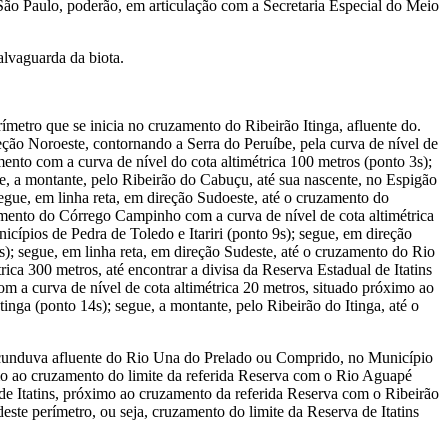
 São Paulo, poderão, em articulação com a Secretaria Especial do Meio
lvaguarda da biota.
ímetro que se inicia no cruzamento do Ribeirão Itinga, afluente do.
reção Noroeste, contornando a Serra do Peruíbe, pela curva de nível de
mento com a curva de nível do cota altimétrica 100 metros (ponto 3s);
e, a montante, pelo Ribeirão do Cabuçu, até sua nascente, no Espigão
segue, em linha reta, em direção Sudoeste, até o cruzamento do
zamento do Córrego Campinho com a curva de nível de cota altimétrica
icípios de Pedra de Toledo e Itariri (ponto 9s); segue, em direção
s); segue, em linha reta, em direção Sudeste, até o cruzamento do Rio
rica 300 metros, até encontrar a divisa da Reserva Estadual de Itatins
com a curva de nível de cota altimétrica 20 metros, situado próximo ao
tinga (ponto 14s); segue, a montante, pelo Ribeirão do Itinga, até o
acunduva afluente do Rio Una do Prelado ou Comprido, no Município
ximo ao cruzamento do limite da referida Reserva com o Rio Aguapé
 de Itatins, próximo ao cruzamento da referida Reserva com o Ribeirão
este perímetro, ou seja, cruzamento do limite da Reserva de Itatins