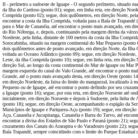
II - perímetro a sudoeste de Iguape - O segundo perímetro, situado m
da Ilha do Cardoso (ponto 01); segue, em linha reta, em direção Nord
Comprida (ponto 02); segue, dois quilômetros, em direção Norte, pela
encontrar a costa da Ilha Comprida, voltada para a Baía de Trapandé 
para o Mar de Cananéia, até encontrar o ponto mais avançado, em dir
do Rio Nóbrega, e, depois, continuando pela margem direita da várze
Nordeste, pela linha, distante de 100 metros da costa da Ilha Compri
Sorocabinha, situado na margem continental do Mar Pequeno (ponto 07
dois quilômetros antes de ponto avançado, em direção Norte, da Ilha 
voltada ao Oceano Atlântico (ponto 09); segue, em direção Nordeste, 
Leste, da ilha Comprida (ponto 10); segue, em linha reta, em direçã
direção Sul, ao longo da costa continental do Mar de lguape ou Mar 
margem esquerda do canal do Valo Grande, até encontrar o ponto mai
Grande, até o ponto mais avançado desta, em direção Oeste (ponto 14)
em direção Nordeste, da faixa do limite do manguezal, localizado à m
Pequeno ou de Iguape, até encontrar o ponto definido por seu cruza
a Iguape (ponto 16); segue, por esta reta, em direção Noroeste até o
inicialmente, em direção Noroeste e depois à Sudoeste, pela linha d
(ponto 18); segue, em direção Oeste, acompanhando o espigão da Serra
Municípios de Iguape e Pariquera-Açu (ponto 19); segue, em direção O
Açu, Cananéia e Jucupiranga, Cananéia e Barra do Turvo, até encontra
encontrar a divisa dos Estados de São Paulo e Paraná (ponto 21); segu
cruzamento dos Canais do Ararapira e do Varadouro (ponto 22); segue, 
Baía Trapandé, sempre coincidindo com o limite do Parque Estadual da