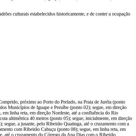
 padrões culturais estabelecidos historicamente, e de conter a ocupação
 Comprido, próximo ao Porto do Prelado, na Praia de Juréia (ponto
dos Municípios de Iguape e Peruíbe (ponto 02); segue, em direção
, em linha reta, em direção Nordeste, até a confluência do Rio
ta altimétrica 40 metros (ponto 05); segue, inicialmente, em direção
6); segue, a jusante, pelo Ribeirão Quatinga, até o cruzamento com a
ruzamento com Ribeirão Cabuçu (ponto 08); segue, em linha reta, em
rte, até o cruzamento do Córrego da Ana Dias com o Ribeirão