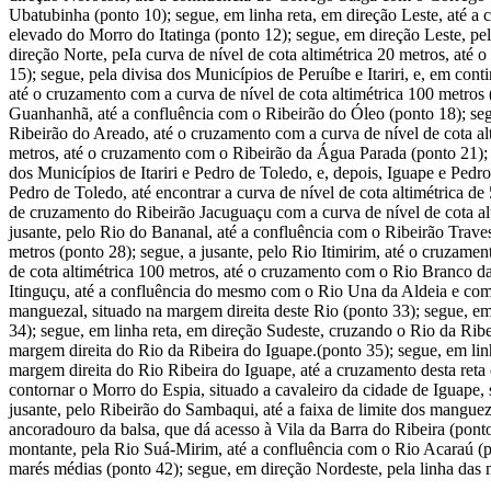
Ubatubinha (ponto 10); segue, em linha reta, em direção Leste, até 
elevado do Morro do Itatinga (ponto 12); segue, em direção Leste, pel
direção Norte, peIa curva de nível de cota altimétrica 20 metros, at
15); segue, pela divisa dos Municípios de Peruíbe e Itariri, e, em con
até o cruzamento com a curva de nível de cota altimétrica 100 metros
Guanhanhã, até a confluência com o Ribeirão do Óleo (ponto 18); seg
Ribeirão do Areado, até o cruzamento com a curva de nível de cota alti
metros, até o cruzamento com o Ribeirão da Água Parada (ponto 21); s
dos Municípios de Itariri e Pedro de Toledo, e, depois, Iguape e Pedr
Pedro de Toledo, até encontrar a curva de nível de cota altimétrica d
de cruzamento do Ribeirão Jacuguaçu com a curva de nível de cota alt
jusante, pelo Rio do Bananal, até a confluência com o Ribeirão Traves
metros (ponto 28); segue, a jusante, pelo Rio Itimirim, até o cruzamen
de cota altimétrica 100 metros, até o cruzamento com o Rio Branco da 
Itinguçu, até a confluência do mesmo com o Rio Una da Aldeia e com o
manguezal, situado na margem direita deste Rio (ponto 33); segue, em
34); segue, em linha reta, em direção Sudeste, cruzando o Rio da Rib
margem direita do Rio da Ribeira do Iguape.(ponto 35); segue, em linh
margem direita do Rio Ribeira do Iguape, até a cruzamento desta reta 
contornar o Morro do Espia, situado a cavaleiro da cidade de Iguape
jusante, pelo Ribeirão do Sambaqui, até a faixa de limite dos mangueza
ancoradouro da balsa, que dá acesso à Vila da Barra do Ribeira (pont
montante, pela Rio Suá-Mirim, até a confluência com o Rio Acaraú (pon
marés médias (ponto 42); segue, em direção Nordeste, pela linha das m