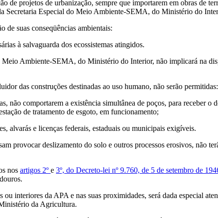
tação de projetos de urbanização, sempre que importarem em obras de t
da Secretaria Especial do Meio Ambiente-SEMA, do Ministério do Inter
ção de suas conseqüências ambientais:
sárias à salvaguarda dos ecossistemas atingidos.
o Meio Ambiente-SEMA, do Ministério do Interior, não implicará na dispe
poluidor das construções destinadas ao uso humano, não serão permitidas:
icas, não comportarem a existência simultânea de poços, para receber o 
estação de tratamento de esgoto, em funcionamento;
s, alvarás e licenças federais, estaduais ou municipais exigíveis.
possam provocar deslizamento do solo e outros processos erosivos, não te
dos nos
artigos 2º
e
3º, do Decreto-lei nº 9.760, de 5 de setembro de 19
douros.
as ou interiores da APA e nas suas proximidades, será dada especial at
nistério da Agricultura.