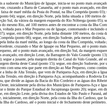
ais a sudoeste do Município de Iguape, inicia-se no ponto mais avançad
este, cruzando a Barra de Cananéia, até o ponto mais avançado, em dire
 faixa de maré média da Praia do Pontal, na Ilha Comprida (ponto 03); s
(ponto 04); segue, em direção Norte, pela linha situada a 100 metros de
eção Sul, da várzea da margem esquerda do Rio Nóbrega (ponto 05); se
a do mesmo Rio, até 100 metros antes de encontrar a costa da Ilha Com
da, voltada para o Mar Pequeno ou de Iguape, contornando e incluindo 
); segue, em direção Norte, pela linha distante 100 metros, da costa 
Comprida (ponto 08); segue, em direção Sudeste, pela menor distância, 
pela linha da maré média, ao longo da costa da Ilha Comprida, voltada
o Nordeste, cruzando o Mar de Iguape ou Mar Pequeno, até o ponto mais 
Pequeno, até o ponto mais avançado, em direção Sul, da margem esquer
s avançado, em direção Leste, da Barragem do Valo Grande (ponto 13); 
; segue a jusante, pela margem direita do Canal do Valo Grande, até e
argem direita deste Canal (ponto 15); segue, em direção Sudoeste, por 
mento com uma reta que parte em direção ao Mar Pequeno, como contin
nde a linha de Alta Tensão, que vem de Pariquera-Açu, em direção a Ig
e Alta Tensão, em direção à Pariquera-Açu, acompanhando a Rodovia Est
, que divide as águas da Bacia do Rio Cordeiro e as águas dos Ribeirõe
este, inicialmente peIa divisa dos Municípios de Pariquera-Açu e Igua
r o limite do Parque Estadual de Jucupiranga (ponto 20); segue, em dir
e, em direção Leste, pela divisa dos Estados de São Paulo e Paraná, até
inicialmente, em direção Norte, peIa costa da Ilha do Cardoso, que fac
 Ilha do Cardoso, até o ponto inicial e de fechamento deste perímetro.