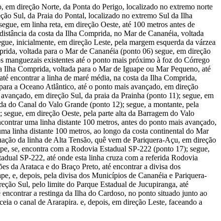
o, em direção Norte, da Ponta do Perigo, localizado no extremo norte
ção Sul, da Praia do Pontal, localizado no extremo Sul da Ilha
egue, em linha reta, em direção Oeste, até 100 metros antes de
 distância da costa da Ilha Comprida, no Mar de Cananéia, voltada
gue, inicialmente, em direção Leste, pela margem esquerda da várzea
prida, voltada para o Mar de Cananéia (ponto 06) segue, em direção
os manguezais existentes até o ponto mais próximo à foz do Córrego
da Ilha Comprida, voltada para o Mar de Iguape ou Mar Pequeno, até
até encontrar a linha de maré média, na costa da Ilha Comprida,
 para a Oceano Atlântico, até o ponto mais avançado, em direção
avançado, em direção Sul, da praia da Prainha (ponto 11); segue, em
da do Canal do Valo Grande (ponto 12); segue, a montante, pela
segue, em direção Oeste, pela parte alta da Barragem do Valo
ncontrar uma linha distante 100 metros, antes do ponto mais avançado,
uma linha distante 100 metros, ao longo da costa continental do Mar
uação da linha de Alta Tensão, quê vem de Pariquera-Açu, em direção
uape, se, encontra com a Rodovia Estadual SP-222 (ponto 17); segue,
adual SP-222, até onde esta linha cruza com a referida Rodovia
s da Arataca e do Braço Preto, até encontrar a divisa dos
pe, e, depois, pela divisa dos Municípios de Cananéia e Pariquera-
eção Sul, pelo limite do Parque Estadual de Jucupiranga, até
 encontrar a restinga da Ilha do Cardoso, no ponto situado junto ao
eia o canal de Ararapira. e, depois, em direção Leste, faceando a