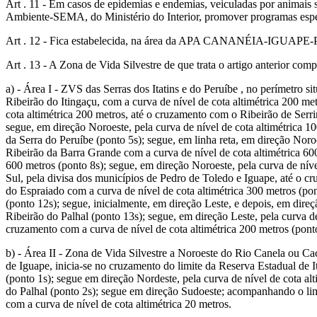
Art . 11 - Em casos de epidemias e endemias, veiculadas por animais 
Ambiente-SEMA, do Ministério do Interior, promover programas especi
Art . 12 - Fica estabelecida, na área da APA CANANÉIA-IGUAPE-PERU
Art . 13 - A Zona de Vida Silvestre de que trata o artigo anterior comp
a) - Área I - ZVS das Serras dos Itatins e do Peruíbe , no perímetro 
Ribeirão do Itingaçu, com a curva de nível de cota altimétrica 200 met
cota altimétrica 200 metros, até o cruzamento com o Ribeirão de Serrin
segue, em direção Noroeste, pela curva de nível de cota altimétrica 
da Serra do Peruíbe (ponto 5s); segue, em linha reta, em direção Noro
Ribeirão da Barra Grande com a curva de nível de cota altimétrica 60
600 metros (ponto 8s); segue, em direção Noroeste, pela curva de níve
Sul, pela divisa dos municípios de Pedro de Toledo e Iguape, até o cr
do Espraiado com a curva de nível de cota altimétrica 300 metros (pont
(ponto 12s); segue, inicialmente, em direção Leste, e depois, em direç
Ribeirão do Palhal (ponto 13s); segue, em direção Leste, pela curva de
cruzamento com a curva de nível de cota altimétrica 200 metros (ponto
b) - Área II - Zona de Vida Silvestre a Noroeste do Rio Canela ou
de Iguape, inicia-se no cruzamento do limite da Reserva Estadual de 
(ponto 1s); segue em direção Nordeste, pela curva de nível de cota a
do Palhal (ponto 2s); segue em direção Sudoeste; acompanhando o limit
com a curva de nível de cota altimétrica 20 metros.