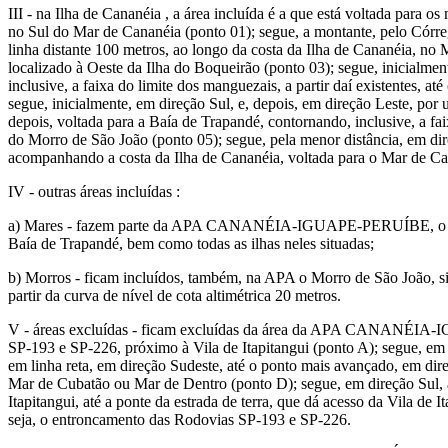
III - na Ilha de Cananéia , a área incluída é a que está voltada para 
no Sul do Mar de Cananéia (ponto 01); segue, a montante, pelo Córre
linha distante 100 metros, ao longo da costa da Ilha de Cananéia, no
localizado à Oeste da Ilha do Boqueirão (ponto 03); segue, inicialmen
inclusive, a faixa do limite dos manguezais, a partir daí existentes, 
segue, inicialmente, em direção Sul, e, depois, em direção Leste, por
depois, voltada para a Baía de Trapandé, contornando, inclusive, a fa
do Morro de São João (ponto 05); segue, pela menor distância, em dir
acompanhando a costa da Ilha de Cananéia, voltada para o Mar de Can
IV - outras áreas incluídas :
a) Mares - fazem parte da APA CANANÉIA-IGUAPE-PERUÍBE, o canal 
Baía de Trapandé, bem como todas as ilhas neles situadas;
b) Morros - ficam incluídos, também, na APA o Morro de São João, si
partir da curva de nível de cota altimétrica 20 metros.
V - áreas excluídas - ficam excluídas da área da APA CANANÉIA-IGU
SP-193 e SP-226, próximo à Vila de Itapitangui (ponto A); segue, e
em linha reta, em direção Sudeste, até o ponto mais avançado, em dir
Mar de Cubatão ou Mar de Dentro (ponto D); segue, em direção Sul, a
Itapitangui, até a ponte da estrada de terra, que dá acesso da Vila de 
seja, o entroncamento das Rodovias SP-193 e SP-226.