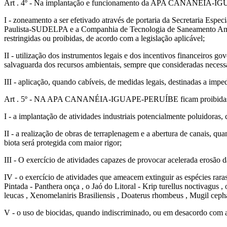
Art . 4º - Na implantação e funcionamento da APA CANANÉIA-IGUAP
I - zoneamento a ser efetivado através de portaria da Secretaria Esp
Paulista-SUDELPA e a Companhia de Tecnologia de Saneamento Ambie
restringidas ou proibidas, de acordo com a legislação aplicável;
II - utilização dos instrumentos legais e dos incentivos financeiros go
salvaguarda dos recursos ambientais, sempre que consideradas necessá
III - aplicação, quando cabíveis, de medidas legais, destinadas a impe
Art . 5º - NA APA CANANÉIA-IGUAPE-PERUÍBE ficam proibidas o
I - a implantação de atividades industriais potencialmente poluidoras,
II - a realização de obras de terraplenagem e a abertura de canais, qu
biota será protegida com maior rigor;
III - O exercício de atividades capazes de provocar acelerada erosão 
IV - o exercício de atividades que ameacem extinguir as espécies rar
Pintada - Panthera onça , o Jaó do Litoral - Krip turellus noctivagus 
leucas , Xenomelaniris Brasiliensis , Doaterus rhombeus , Mugil cephalu
V - o uso de biocidas, quando indiscriminado, ou em desacordo com a