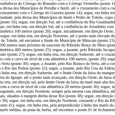
a confluência do Córrego do Braunho com o Córrego Vermelho (ponto 11);
a divisa dos Municípios de Peruíbe e Itariri. até o cruzamento com a cur
é o cruzamento com o Córrego do Guaxiru (ponto 14); segue, em linha re
tinuidade, pela divisa dos Municípios de Itariri e Pedro de Toledo, cuja
 (ponto 16); segue, em direção Sul, até a confluência do Rio Guanhanh
ue, em linha reta, em direção Sul, até a confluência do Areadinho com
métrica 100 metros (ponto 20); segue, inicialmente, em direção Oeste, e
egue, em linha reta, em direção Noroeste, até o ponto mais elevado do
o de Toledo, até encontrar o Iimite do Município de Miracatu (ponto 23
e 500 metros mais próximo da nascente do Ribeirão Braço do Meio (ponto
imétrica 400 metros (ponto 25); segue, a jusante, pelo Ribeirão Jacugu
são (ponto 27); segue, em linha reta, em direção Sudoeste, até o cruza
to com a curva de nível de cota altimétrica 100 metros, (ponto 29); segue
Serra (ponto 30); segue, a Jusante, pelo Rio Branco da Serra, até a con
 Rio das Pedras (ponto 32); segue, a jusante, pelo Rio Una da Aldeia,
 linha reta, em direção Sudoeste, até o limite Oeste da faixa do mangu
eira do Iguape, até o ponto mais avançado, em direção Oeste, da faixa 
a reta, em direção sul, pelo limite Oeste da faixa da maré mais alta do
com a curva de nível de cota altimétrica 20 metros (ponto 36); segue, i
, seguindo, em direção Nordeste, sempre pela mesma cota altimétrica, a
is, situados à margem direita desse Rio (ponto 38); segue, em direção O
o 39); segue, em linha reta, em direção Nordeste, cruzando o Rio da Rib
to 41); segue, em linha reta, pela perpendicular à linha das marés da 
arés médias, da praia da Juréia, até encontrar o ponto 01 de fechament