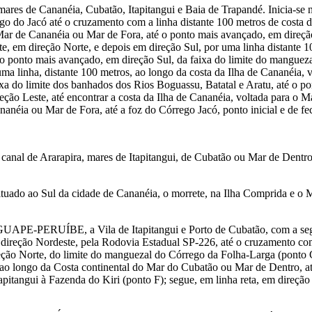
os mares de Cananéia, Cubatão, Itapitangui e Baia de Trapandé. Inicia-se
go do Jacó até o cruzamento com a linha distante 100 metros de costa d
 Mar de Cananéia ou Mar de Fora, até o ponto mais avançado, em direçã
te, em direção Norte, e depois em direção Sul, por uma linha distante 
até o ponto mais avançado, em direção Sul, da faixa do limite do mangue
 uma linha, distante 100 metros, ao longo da costa da Ilha de Cananéia,
ixa do limite dos banhados dos Rios Boguassu, Batatal e Aratu, até o p
eção Leste, até encontrar a costa da Ilha de Cananéia, voltada para o 
anéia ou Mar de Fora, até a foz do Córrego Jacó, ponto inicial e de fe
de Ararapira, mares de Itapitangui, de Cubatão ou Mar de Dentro,
tuado ao Sul da cidade de Cananéia, o morrete, na Ilha Comprida e o 
APE-PERUÍBE, a Vila de Itapitangui e Porto de Cubatão, com a segui
m direção Nordeste, pela Rodovia Estadual SP-226, até o cruzamento co
eção Norte, do limite do manguezal do Córrego da Folha-Larga (ponto C)
o longo da Costa continental do Mar do Cubatão ou Mar de Dentro, até 
Itapitangui à Fazenda do Kiri (ponto F); segue, em linha reta, em direçã