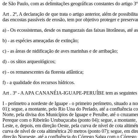
de São Paulo, com as delimitações geográficas constantes do artigo 3º
Art . 2º, A declaração de que trata o artigo anterior, além de possibil
das encostas passíveis de erosão, tem por objetivo proteger e preservar
a) - Os ecossistemas, desde os manguezais das faixas litorâneas, até a
b) - as espécies ameaçadas de extinção;
c) - as áreas de nidificação de aves marinhas e de arribação;
d) - os sítios arqueológicos;
e) - os remanescentes da floresta atlântica;
f) - a qualidade dos recursos hídricos.
Art . 3º - A APA CANANÉIA-IGUAPE-PERUÍBE tem as seguintes de
I - perímetro a nordeste de Iguape - o primeiro perímetro, situado a 
01); segue, a montante, pelo Rio Una do Prelado, até a confluência 
Norte, pela divisa dos Municípios de Iguape e Peruíbe, até o cruzamen
Pereque com o Ribeirão Urubuçucaba (ponto 04); segue, a montante, p
Leste, e, depois, em direção Oeste, pela curva de nível de cota altim
curva de nível de cota altimétrica 20 metros (ponto 07); segue, em di
direção Noroeste, até a confluência do Córrego Salga com o Córrego 