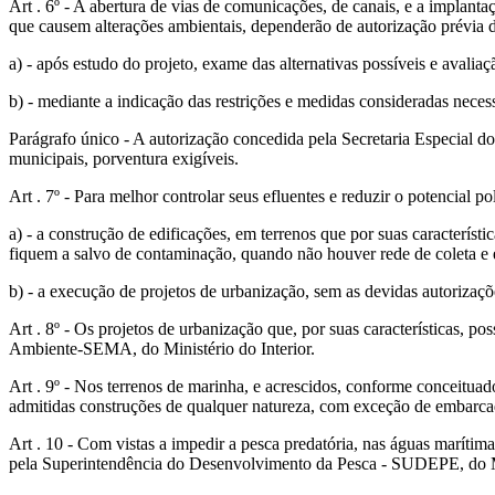
Art . 6º - A abertura de vias de comunicações, de canais, e a implan
que causem alterações ambientais, dependerão de autorização prévia 
a) - após estudo do projeto, exame das alternativas possíveis e avalia
b) - mediante a indicação das restrições e medidas consideradas neces
Parágrafo único - A autorização concedida pela Secretaria Especial d
municipais, porventura exigíveis.
Art . 7º - Para melhor controlar seus efluentes e reduzir o potencial 
a) - a construção de edificações, em terrenos que por suas característ
fiquem a salvo de contaminação, quando não houver rede de coleta e 
b) - a execução de projetos de urbanização, sem as devidas autorizaçõe
Art . 8º - Os projetos de urbanização que, por suas características, 
Ambiente-SEMA, do Ministério do Interior.
Art . 9º - Nos terrenos de marinha, e acrescidos, conforme conceitua
admitidas construções de qualquer natureza, com exceção de embarca
Art . 10 - Com vistas a impedir a pesca predatória, nas águas marítim
pela Superintendência do Desenvolvimento da Pesca - SUDEPE, do Mi