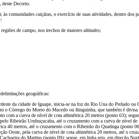
, deste Decreto.
itar, às comunidades caiçáras, o exercício de suas atividades, dentro dos
:
s regiões de campo, nos trechos de maiores altitudes;
limitações geográficas:
nordeste da cidade de Iguape, inicia-se na foz do Rio Una do Prelado ou
com o Córrego do Morro do Macedo ou Itinguinha, que também é divisa 
to com a curva de nível de cota altimétrica 20 metros (ponto 03); segue
elo Ribeirão Urubuçucaba, até o cruzamento com a curva de nível de co
étrica 40 metros, até o cruzamento com o Ribeirão do Quatinga (ponto 0
reção Oeste, pela curva de nível de cota altimétrica 20 metros, até o c
Cachoeira do Martins (ponto 09); segue, em linha reta, em direção No