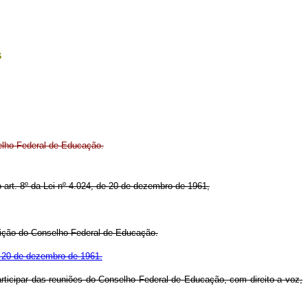
s
lho Federal de Educação.
 art. 8º da Lei nº 4.024, de 20 de dezembro de 1961,
osição do Conselho Federal de Educação.
de 20 de dezembro de 1961.
rticipar das reuniões do Conselho Federal de Educação, com direito a voz,