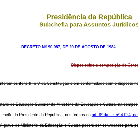
Presidência da República
Subchefia para Assuntos Jurídico
o
DECRETO N
90.087, DE 20 DE AGOSTO DE 1984.
Dispõe sobre a composição do Conse
onferem os itens III e V da Constituição e em conformidade com o disposto no
cretário de Educação Superior do Ministério da Educação e Cultura, na comp
nomeação do Presidente da República, nos termos do
art. 8º da Lei nº 4.024, 
2º graus do Ministério da Educação e Cultura poderá ser convocados para pa