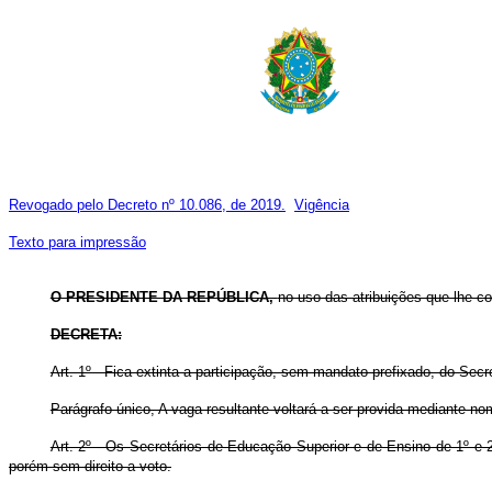
Revogado pelo Decreto nº 10.086, de 2019.
Vigência
Texto para impressão
O PRESIDENTE DA REPÚBLICA,
no uso das atribuições que lhe c
DECRETA:
Art. 1º - Fica extinta a participação, sem mandato prefixado, do Se
Parágrafo único, A vaga resultante voltará a ser provida mediante 
Art. 2º - Os Secretários de Educação Superior e de Ensino de 1º e 
porém sem direito a voto.