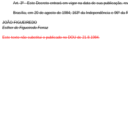
Art. 3º - Este Decreto entrará em vigor na data de sua publicação, r
Brasília, em 20 de agosto de 1984; 163º da Independência e 96º da R
JOÃO FIGUEIREDO
Esther de Figueiredo Ferraz
Este texto não substitui o publicado no DOU de 21.8.1984.