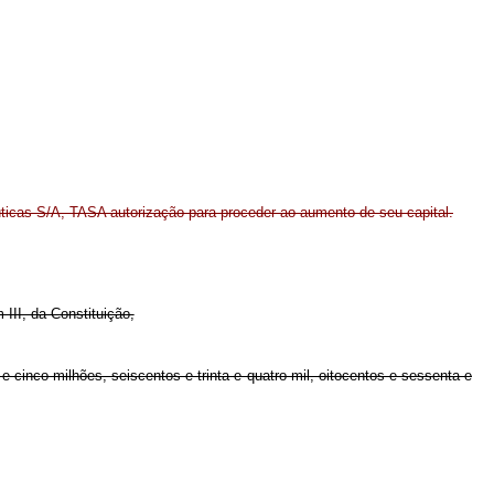
icas S/A, TASA autorização para proceder ao aumento de seu capital.
 III, da Constituição,
 cinco milhões, seiscentos e trinta e quatro mil, oitocentos e sessenta e