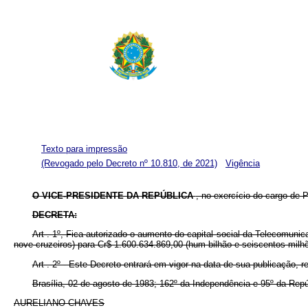
Texto para impressão
(Revogado pelo Decreto nº 10.810, de 2021)
Vigência
O VICE-PRESIDENTE DA REPÚBLICA
, no exercício do cargo de P
DECRETA:
Art . 1º, Fica autorizado o aumento do capital social da Telecomunic
nove cruzeiros) para Cr$ 1.600.634.869,00 (hum bilhão e seiscentos milhõe
Art . 2º - Este Decreto entrará em vigor na data de sua publicação, 
Brasília, 02 de agosto de 1983; 162º da Independência e 95º da Repú
AURELIANO CHAVES