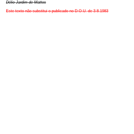
Délio Jardim de Mattos
Este texto não substitui o publicado no D.O.U. de 3.8.1983