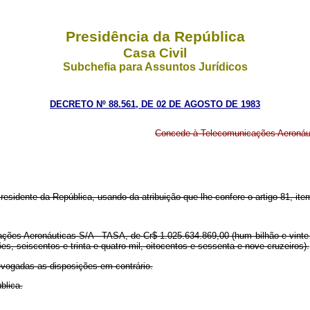
Presidência da República
Casa Civil
Subchefia para Assuntos Jurídicos
DECRETO Nº 88.561, DE 02 DE AGOSTO DE 1983
Concede à Telecomunicações Aeronáut
residente da República, usando da atribuição que lhe confere o artigo 81, item
ações Aeronáuticas S/A - TASA, de Cr$ 1.025.634.869,00 (hum bilhão e vinte e
s, seiscentos e trinta e quatro mil, oitocentos e sessenta e nove cruzeiros).
revogadas as disposições em contrário.
blica.