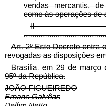
vendas mercantis, de
como às operações de 
I
......................................
Art. 2º Este Decreto entra 
revogadas as disposições em 
Brasília, em 29 de março 
95º da República.
JOÃO FIGUEIREDO
Ernane Galvêas
Delfim Netto