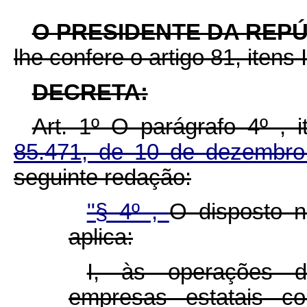
O PRESIDENTE DA REP
lhe confere o artigo 81, itens 
DECRETA:
Art. 1º O parágrafo 4º , 
85.471, de 10 de dezembr
seguinte redação:
"§ 4º ,
O disposto n
aplica:
I, às operações d
empresas estatais c