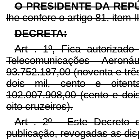
O PRESIDENTE DA REP
lhe confere o artigo 81, item I
DECRETA:
Art . 1º, Fica autorizad
Telecomunicações Aero
93.752.187,00 (noventa e trê
dois mil, cento e oiten
102.007.908,00 (cento e doi
oito cruzeiros).
Art . 2º - Este Decreto 
publicação, revogadas as dis