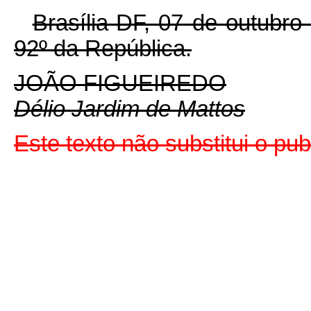
Brasília-DF, 07 de outubr
92º da República.
JOÃO FIGUEIREDO
Délio Jardim de Mattos
Este texto não substitui o pu