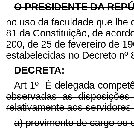
O PRESIDENTE DA REPÚ
no uso da faculdade que lhe o
81 da Constituição, de acordo
200, de 25 de fevereiro de 19
estabelecidas no Decreto nº 
DECRETA:
Art 1º- É delegada competê
observadas as disposições l
relativamente aos servidores 
a) provimento de cargo ou