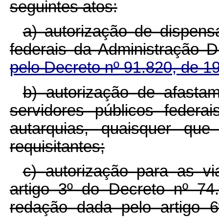
seguintes atos:
a)
autorização de dispens
federais da Administração D
pelo Decreto nº 91.820, de 1
b) autorização de afastam
servidores públicos federa
autarquias, quaisquer qu
requisitantes;
c)
autorização para as vi
artigo 3º do Decreto nº 7
redação dada pelo artigo 