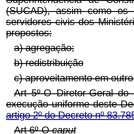
(SUCAD), assim como os ad
servidores civis dos Ministé
propostos:
a) agregação;
b) redistribuição
c) aproveitamento em outro 
Art 5º-O Diretor-Geral do
execução uniforme deste Dec
artigo 2º do Decreto nº 83.78
Art 6º-O
caput