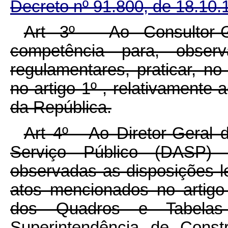
Decreto nº 91.800, de 18.10.
Art 3º - Ao Consultor-
competência para, obser
regulamentares, praticar, n
no artigo 1º , relativamente 
da República.
Art 4º - Ao Diretor-Geral
Serviço Público (DASP) 
observadas as disposições le
atos mencionados no artigo 
dos Quadros e Tabelas
Superintendência de Constr