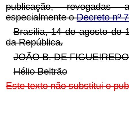
publicação, revogadas 
especialmente o
Decreto nº 7
Brasília, 14 de agosto de
da República.
JOÃO B. DE FIGUEIREDO
Hélio Beltrão
Este texto não substitui o pu