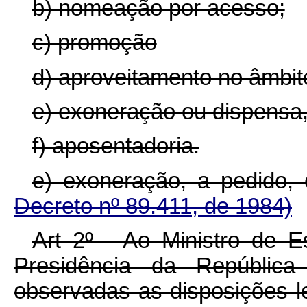
b) nomeação por acesso;
c) promoção
d) aproveitamento no âmbito
e) exoneração ou dispensa,
f) aposentadoria.
e) exoneração, a pedido,
Decreto nº 89.411, de 1984)
Art 2º - Ao Ministro de E
Presidência da República
observadas as disposições le