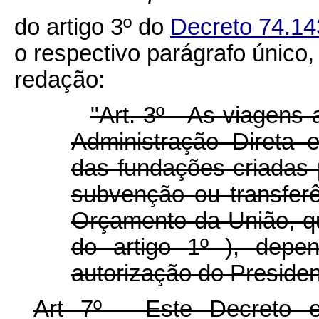
do artigo 3º do
Decreto 74.14
o respectivo parágrafo único,
redação:
"Art. 3º - As viagens 
Administração Direta
das fundações criadas 
subvenção ou transfer
Orçamento da União, qu
do artigo 1º ), depe
autorização do Presiden
Art 7º - Este Decreto 