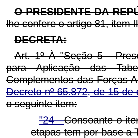
O PRESIDENTE DA REP
lhe confere o artigo 81, item I
DECRETA:
Art. 1º À "Seção 5 - Pres
para Aplicação das Tab
Complementos das Forças Ar
Decreto nº 65.872, de 15 d
o seguinte item:
"24 -
Consoante o ite
etapas tem por base a T