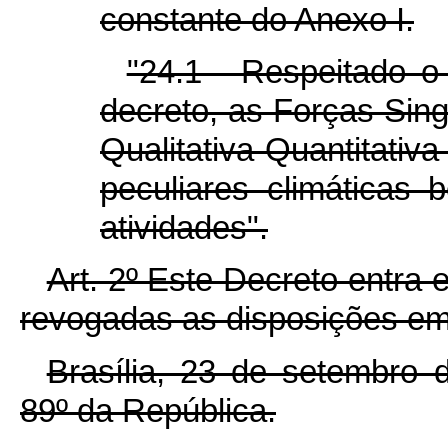
constante do Anexo I.
"24.1 - Respeitado o
decreto, as Forças Sing
Qualitativa-Quantita
peculiares climáticas
atividades".
Art. 2º Este Decreto entra 
revogadas as disposições em 
Brasília, 23 de setembro 
89º da República.