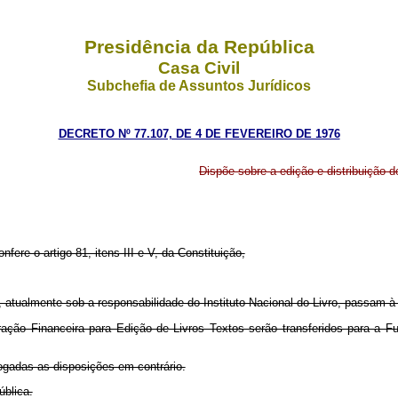
Presidência da República
Casa Civil
Subchefia de Assuntos Jurídicos
DECRETO Nº 77.107, DE 4 DE FEVEREIRO DE 1976
Dispõe sobre a edição e distribuição de
nfere o artigo 81, itens III e V, da Constituição,
xtos, atualmente sob a responsabilidade do Instituto Nacional do Livro, pass
ração Financeira para Edição de Livros Textos serão transferidos para a 
vogadas as disposições em contrário.
ública.