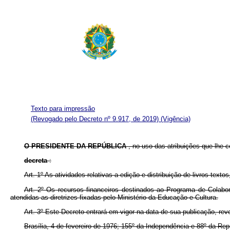
Texto para impressão
(Revogado pelo Decreto nº 9.917, de 2019)
(Vigência)
O PRESIDENTE DA REPÚBLICA
, no uso das atribuições que lhe co
decreta
:
Art. 1º As atividades relativas a edição e distribuição de livros te
Art. 2º Os recursos financeiros destinados ao Programa de Colabo
atendidas as diretrizes fixadas pelo Ministério da Educação e Cultura.
Art. 3º Este Decreto entrará em vigor na data de sua publicação, re
Brasília, 4 de fevereiro de 1976; 155º da Independência e 88º da Rep