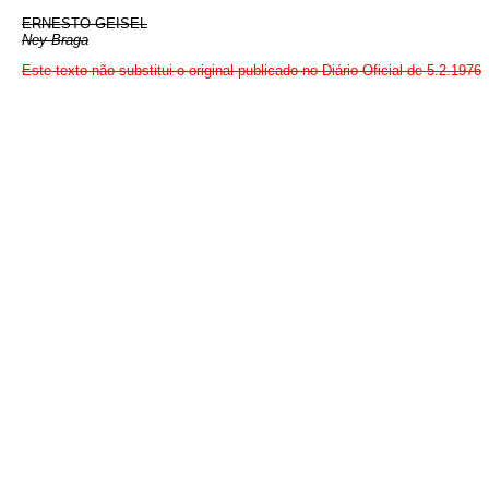
ERNESTO GEISEL
Ney Braga
Este texto não substitui o original publicado no Diário Oficial de 5.2.1976