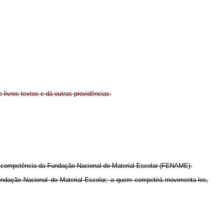
 livros textos e dá outras providências.
am à competência da Fundação Nacional do Material Escolar (FENAME).
Fundação Nacional do Material Escolar, a quem competirá movimenta-los,