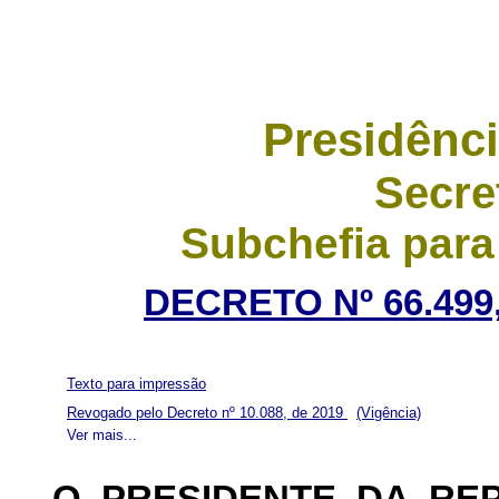
Presidênci
Secre
Subchefia para
DECRETO Nº 66.499,
Texto para impressão
Revogado pelo Decreto nº 10.088, de 2019
(Vigência)
Ver mais...
O PRESIDENTE DA RE