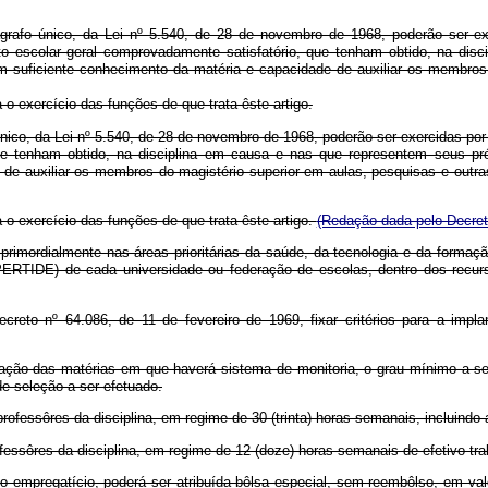
rágrafo único, da Lei nº 5.540, de 28 de novembro de 1968, poderão ser 
o escolar geral comprovadamente satisfatório, que tenham obtido, na disc
 suficiente conhecimento da matéria e capacidade de auxiliar os membros d
 o exercício das funções de que trata êste artigo.
 único, da Lei nº 5.540, de 28 de novembro de 1968, poderão ser exercidas po
ue tenham obtido, na disciplina em causa e nas que representem seus pré-
de auxiliar os membros do magistério superior em aulas, pesquisas e outras
 o exercício das funções de que trata êste artigo.
(Redação dada pelo Decret
 primordialmente nas áreas prioritárias da saúde, da tecnologia e da forma
ERTIDE) de cada universidade ou federação de escolas, dentro dos recur
reto nº 64.086, de 11 de fevereiro de 1969, fixar critérios para a impl
ificação das matérias em que haverá sistema de monitoria, o grau mínimo a s
e seleção a ser efetuado.
rofessôres da disciplina, em regime de 30 (trinta) horas semanais, incluindo 
fessôres da disciplina, em regime de 12 (doze) horas semanais de efetivo tra
o empregatício, poderá ser atribuída bôlsa especial, sem reembôlso, em valo