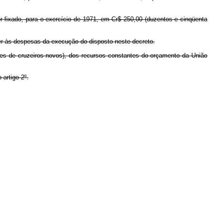
r fixado, para o exercício de 1971, em Cr$ 250,00 (duzentos e cinqüenta
der às despesas da execução do disposto neste decreto.
hões de cruzeiros novos), dos recursos constantes do orçamento da União
 artigo 2º.