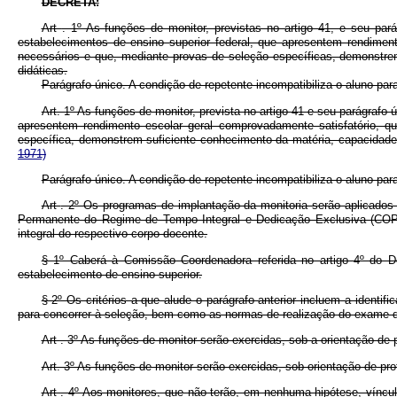
DECRETA:
Art
. 1º As funções de monitor, previstas no artigo 41, e seu pa
estabelecimentos de ensino superior federal, que apresentem rendiment
necessários e que, mediante provas de seleção específicas, demonstrem
didáticas.
Parágrafo único. A condição de repetente incompatibiliza o aluno para
Art. 1º As funções de monitor, prevista no artigo 41 e seu parágrafo
apresentem rendimento escolar geral comprovadamente satisfatório, q
específica, demonstrem suficiente conhecimento da matéria, capacidade 
1971)
Parágrafo único. A condição de repetente incompatibiliza o aluno para
Art
. 2º Os programas de implantação da monitoria serão aplicados
Permanente do Regime de Tempo Integral e Dedicação Exclusiva (COP
integral do respectivo corpo docente.
§ 1º Caberá à Comissão Coordenadora referida no artigo 4º do Dec
estabelecimento de ensino superior.
§ 2º Os critérios a que alude o parágrafo anterior incluem a ident
para concorrer à seleção, bem como as normas de realização do exame d
Art
. 3º As funções de monitor serão exercidas, sob a orientação de p
Art. 3º As funções de monitor serão exercidas, sob orientação de pro
Art
. 4º Aos monitores, que não terão, em nenhuma hipótese, víncul