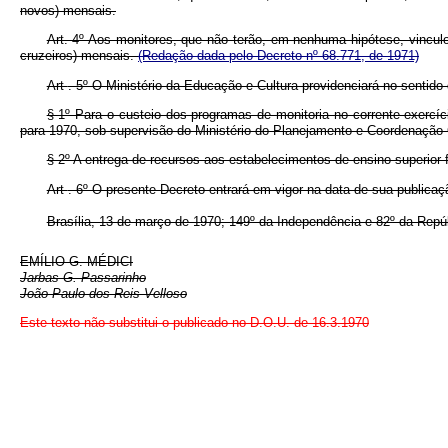
novos) mensais.
Art. 4º Aos monitores, que não terão, em nenhuma hipótese, vinculo
cruzeiros) mensais.
(Redação dada pelo Decreto nº 68.771, de 1971)
Art
. 5º O Ministério da Educação e Cultura providenciará no sentid
§ 1º Para o custeio dos programas de monitoria no corrente exercí
para 1970, sob supervisão do Ministério do Planejamento e Coordenação G
§ 2º A entrega de recursos aos estabelecimentos de ensino superior f
Art
. 6º O presente Decreto entrará em vigor na data de sua publica
Brasília, 13 de março de 1970; 149º da Independência e 82º da Repúb
EMÍLIO G. MÉDICI
Jarbas G. Passarinho
João Paulo dos Reis Velloso
Este texto não substitui o publicado no D.O.U. de 16.3.1970