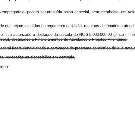
 empregatício, poderá ser atribuída bolsa especial, sem reembolso, em valo
o de que sejam incluídos no orçamento da União, recursos destinados a aten
cio, fica autorizado o destaque da parcela de NCr$ 5.000.000,00 (cinco mil
eral, destinados a Financiamentos de Atividades e Projetos Prioritários.
ederal ficará condicionada à aprovação do programa específico de que trata o
ção, revogadas as disposições em contrário.
lica.