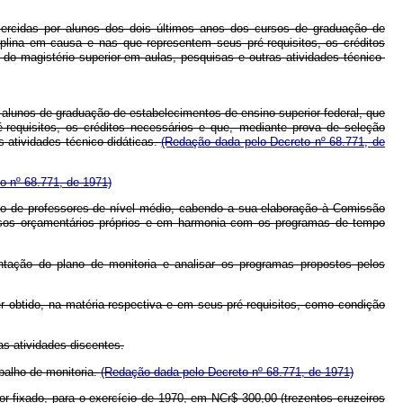
exercidas por alunos dos dois últimos anos dos cursos de graduação de
iplina em causa e nas que representem seus pré-requisitos, os créditos
o magistério superior em aulas, pesquisas e outras atividades técnico-
r alunos de graduação de estabelecimentos de ensino superior federal, que
requisitos, os créditos necessários e que, mediante prova de seleção
 atividades técnico-didáticas.
(Redação dada pelo Decreto nº 68.771, de
o nº 68.771, de 1971)
ção de professores de nível médio, cabendo a sua elaboração à Comissão
sos orçamentários próprios e em harmonia com os programas de tempo
antação do plano de monitoria e analisar os programas propostos pelos
er obtido, na matéria respectiva e em seus pré-requisitos, como condição
as atividades discentes.
balho de monitoria.
(Redação dada pelo Decreto nº 68.771, de 1971)
r fixado, para o exercício de 1970, em NCr$ 300,00 (trezentos cruzeiros