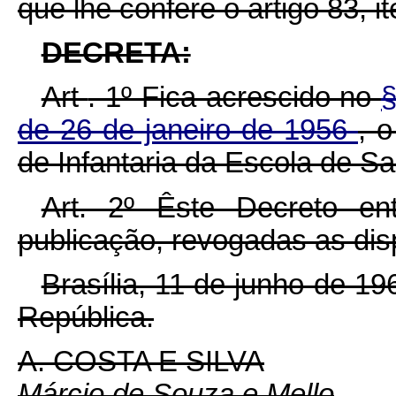
que lhe confere o artigo 83, it
DECRETA:
Art
. 1º Fica acrescido no
§
de 26 de janeiro de 1956
, 
de Infantaria da Escola de S
Art. 2º Êste Decreto e
publicação, revogadas as dis
Brasília, 11 de junho de 1
República.
A. COSTA E SILVA
Márcio de Souza e Mello