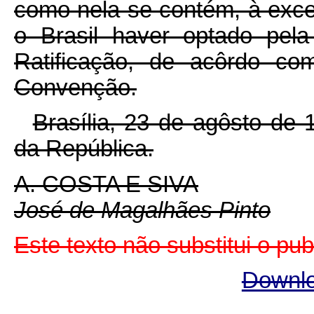
como nela se contém, à exceç
o Brasil haver optado pel
Ratificação, de acôrdo co
Convenção.
Brasília, 23 de agôsto de
da República.
A. COSTA E SIVA
José de Magalhães Pinto
Este texto não substitui o pu
Downlo