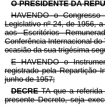
O PRESIDENTE DA REPÚ
HAVENDO o Congresso Na
Legislativo nº 24, de 1956, 
aos Escritórios Remunera
Conferência Internacional do 
ocasião da sua trigésima se
E HAVENDO o Instrumento
registrado pela Repartição 
junho de 1957;
DECRE
TA que a referida
presente Decreto, seja exec