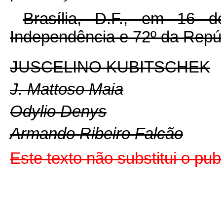
Brasília, D.F., em 16
Independência e 72º da Repú
JUSCELINO KUBITSCHEK
J. Mattoso Maia
Odylio Denys
Armando Ribeiro Falcão
Este texto não substitui o pu