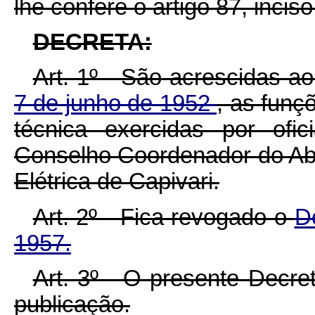
lhe confere o artigo 87, inciso
DECRETA:
Art. 1º - São acrescidas a
7 de junho de 1952
, as funç
técnica exercidas por ofi
Conselho Coordenador do Ab
Elétrica de Capivari.
Art. 2º - Fica revogado o
D
1957.
Art. 3º - O presente Decre
publicação.