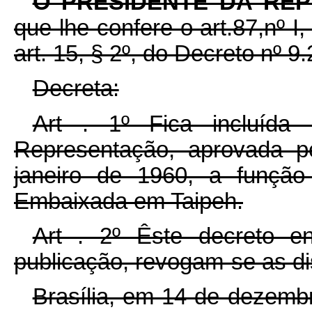
O PRESIDENTE DA RE
que lhe confere o art.87,nº I
art. 15, § 2º, do Decreto nº 9
Decreta:
Art . 1º Fica incluíd
Representação, aprovada p
janeiro de 1960, a função
Embaixada em Taipeh.
Art . 2º Êste decreto e
publicação, revogam-se as di
Brasília, em 14 de dezemb