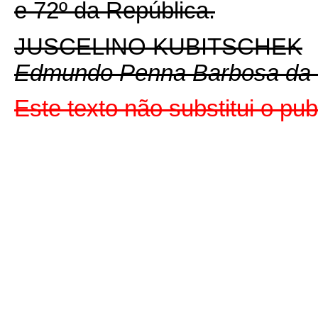
e 72º da República.
JUSCELINO KUBITSCHEK
Edmundo Penna Barbosa da 
Este texto não substitui o pu