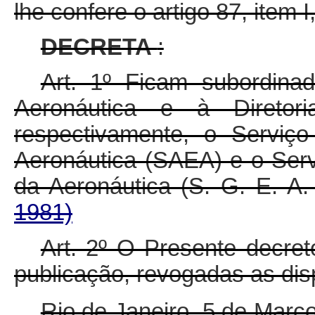
lhe confere o artigo 87, item I
DECRETA
:
Art. 1º Ficam subordina
Aeronáutica e à Diretor
respectivamente, o Serviço
Aeronáutica (SAEA) e o Serv
da Aeronáutica (S. G. E. A.
1981)
Art. 2º O Presente decret
publicação, revogadas as dis
Rio de Janeiro, 5 de Març