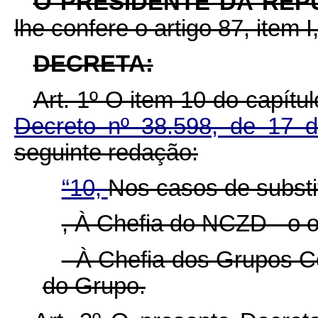
O PRESIDENTE DA REP
lhe confere o artigo 87, item I
DECRETA:
Art. 1º O item 10 do capítu
Decreto nº 38.598, de 17 
seguinte redação:
“10,
Nos casos de substi
, À Chefia do NCZD - o o
- À Chefia dos Grupos Co
do Grupo.