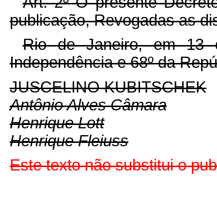
Art. 2º O presente Decret
publicação, Revogadas as dis
Rio de Janeiro, em 13
Independência e 68º da Repú
JUSCELINO KUBITSCHEK
Antônio Alves Câmara
Henrique Lott
Henrique Fleiuss
Este texto não substitui o pu