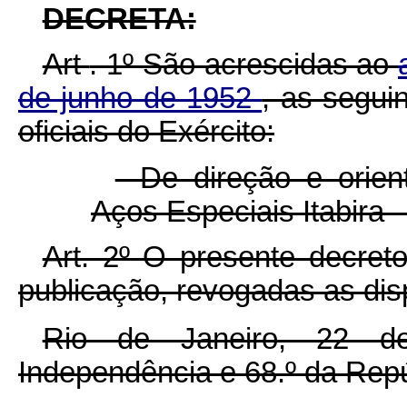
DECRETA:
Art
. 1º São acrescidas ao
de junho de 1952
, as segui
oficiais do Exército:
- De direção e orie
Aços Especiais Itabira 
Art. 2º O presente decret
publicação, revogadas as dis
Rio de Janeiro, 22 d
Independência e 68.º da Repú