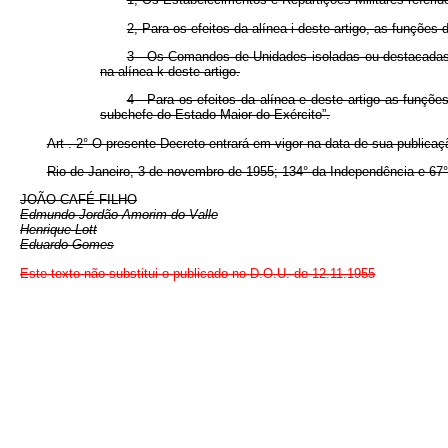
2, Para os efeitos da alínea i deste artigo, as funçõe
3 - Os Comandos de Unidades isoladas ou destacadas
na alínea k deste artigo.
4 - Para os efeitos da alínea e deste artigo as funç
subchefe do Estado-Maior do Exército”.
Art . 2° O presente Decreto entrará em vigor na data de sua publica
Rio de Janeiro, 3 de novembro de 1955; 134° da Independência e 67°
JOÃO CAFÉ FILHO
Edmundo Jordão Amorim do Valle
Henrique Lott
Eduardo Gomes
Este texto não substitui o publicado no D.O.U. de 12.11.1955