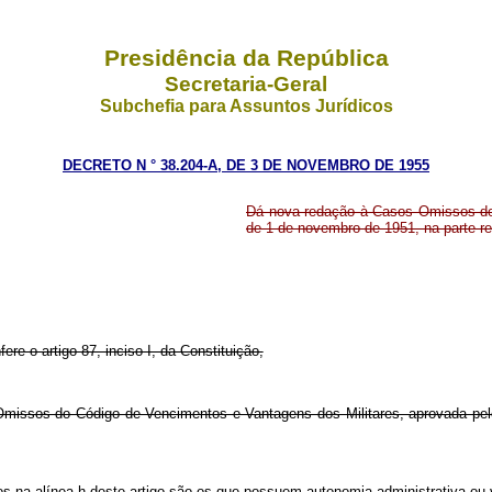
Presidência da República
Secretaria-Geral
Subchefia para Assuntos Jurídicos
DECRETO N ° 38.204-A, DE 3 DE NOVEMBRO DE 1955
Dá nova redação à Casos Omissos do 
de 1 de novembro de 1951, na parte ref
ere o artigo 87, inciso I, da Constituição,
 Omissos do Código de Vencimentos e Vantagens dos Militares, aprovada pelo
dos na alínea h deste artigo são os que possuem autonomia administrativa ou