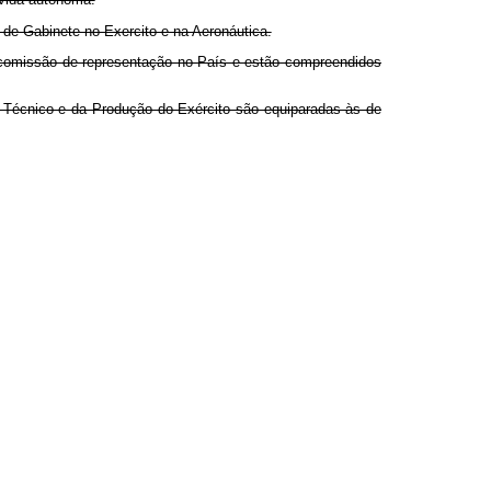
e de Gabinete no Exercito e na Aeronáutica.
 comissão de representação no País e estão compreendidos
o Técnico e da Produção do Exército são equiparadas às de