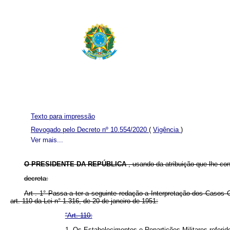
Texto para impressão
Revogado pelo Decreto nº 10.554/2020
(
Vigência
)
Ver mais...
O PRESIDENTE DA REPÚBLICA
, usando da atribuição que lhe conf
decreta:
Art . 1° Passa a ter a seguinte redação a Interpretação dos Casos
art. 110 da Lei n° 1.316, de 20 de janeiro de 1951:
“Art. 110:
1, Os Estabelecimentos e Repartições Militares referi