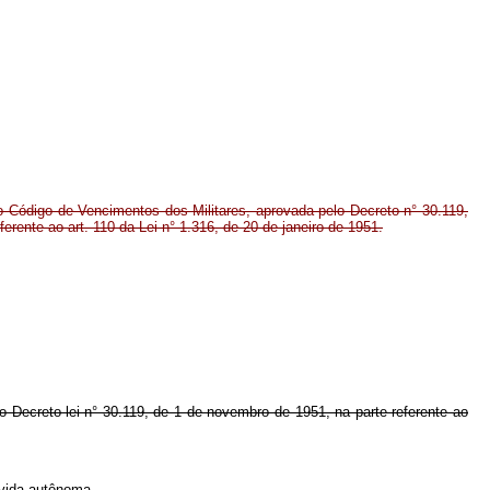
Código de Vencimentos dos Militares, aprovada pelo Decreto n° 30.119,
erente ao art. 110 da Lei n° 1.316, de 20 de janeiro de 1951.
 Decreto-lei n° 30.119, de 1 de novembro de 1951, na parte referente ao
 vida autônoma.