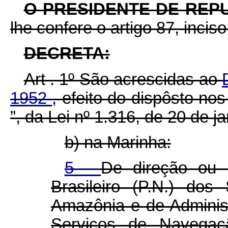
O PRESIDENTE DE REP
lhe confere o artigo 87, inciso
DECRETA:
Art
. 1º São acrescidas ao
1952
, efeito do dispôsto nos
”, da Lei nº 1.316, de 20 de j
b) na Marinha:
5 -
De direção ou o
Brasileiro (P.N.) do
Amazônia e de Adminis
Serviços de Navegaç