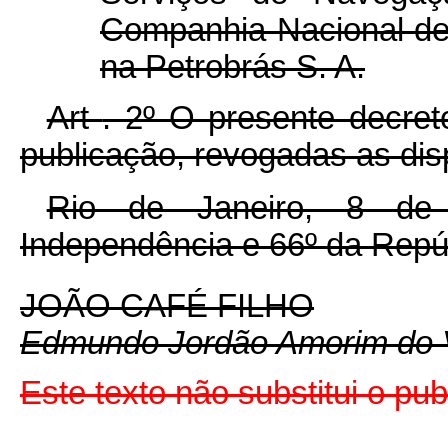
Companhia Nacional de
na Petrobrás S. A.
Art
. 2º O presente decret
publicação, revogadas as dis
Rio de Janeiro, 8 de
Independência e 66º da Repú
JOÃO CAFÉ FILHO
Edmundo Jordão Amorim do 
Este texto não substitui o pu