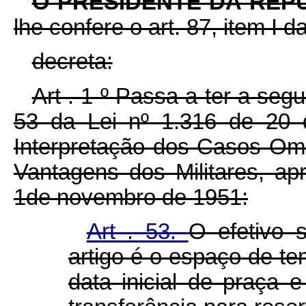
O PRESIDENTE DA REP
lhe confere o art. 87, item I d
decreta:
Art . 1 º Passa a ter a segu
53 da Lei nº 1.316 de 20 
Interpretação dos Casos Om
Vantagens dos Militares, ap
1de novembro de 1951:
Art . 53.
O efetivo 
artigo é o espaço de te
data inicial de praça 