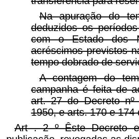
transferência para rese
Na apuração do tem
deduzidos os período
com o Estado dos Mi
acréscimos previstos na
tempo dobrado de serv
A contagem do tem
campanha é feita de a
art. 27 do Decreto nº
1950, e arts. 170 e 174
Art . 2 º Êste Decreto 