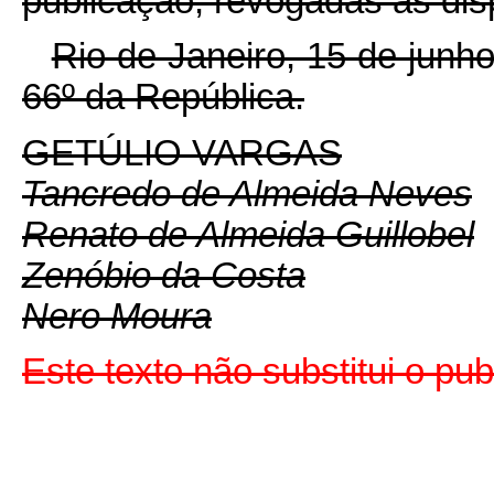
publicação, revogadas as dis
Rio de Janeiro, 15 de junh
66º da República.
GETÚLIO VARGAS
Tancredo de Almeida Neves
Renato de Almeida Guillobel
Zenóbio da Costa
Nero Moura
Este texto não substitui o pu