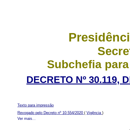
Presidênci
Secre
Subchefia para
DECRETO Nº 30.119, 
Texto para impressão
Revogado pelo Decreto nº 10.554/2020
(
Vigência
)
Ver mais...