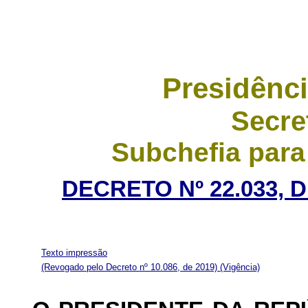
Presidênci
Secre
Subchefia para
DECRETO Nº 22.033, 
Texto impressão
(Revogado pelo Decreto nº 10.086, de 2019)
(Vigência)