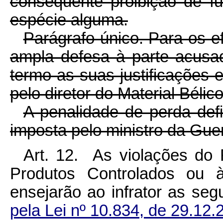
conseqüente proibição de f
espécie alguma.
Parágrafo único. Para os e
ampla defesa à parte acusa
termo as suas justificações 
pelo diretor do Material Bélic
A penalidade de perda def
imposta pelo ministro da Guer
Art. 12. As violações do 
Produtos Controlados ou 
ensejarão ao infrator as seg
pela Lei nº 10.834, de 29.12.