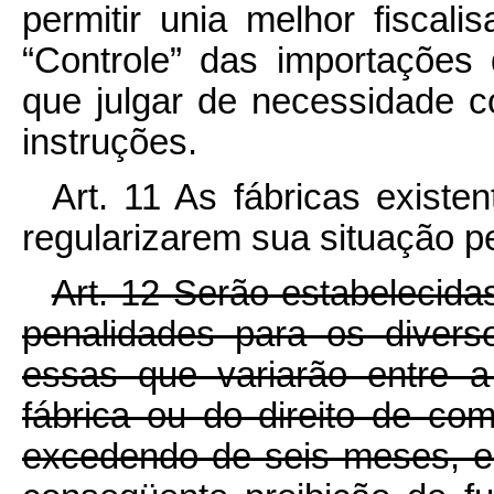
permitir unia melhor fiscal
“Controle” das importações 
que julgar de necessidade c
instruções.
Art. 11 As fábricas existe
regularizarem sua situação p
Art. 12 Serão estabelecid
penalidades para os divers
essas que variarão entre 
fábrica ou do direito de co
excedendo de seis meses, e 