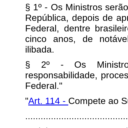
§ 1º - Os Ministros ser
República, depois de a
Federal, dentre brasilei
cinco anos, de notáve
ilibada.
§ 2º - Os Ministr
responsabilidade, proce
Federal."
"
Art. 114 -
Compete ao Su
........................................