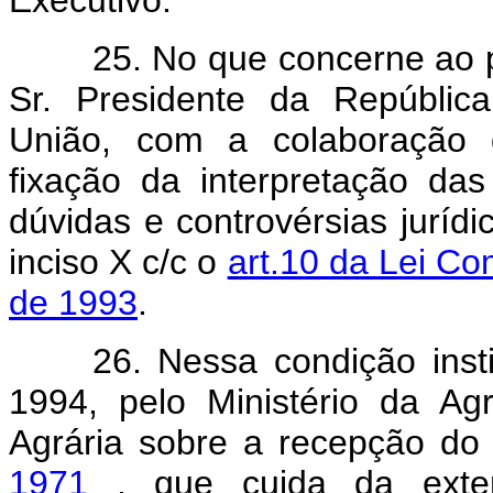
Executivo.
25. No que concerne ao 
Sr. Presidente da Repúblic
União, com a colaboração d
fixação da interpretação da
dúvidas e controvérsias jurídi
inciso X c/c o
art.10 da Lei Co
de 1993
.
26. Nessa condição inst
1994, pelo Ministério da Ag
Agrária sobre a recepção d
1971
, que cuida da exten