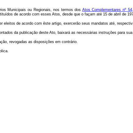
rios Municipais ou Regionais, nos termos dos
Atos Complementares nº 54
stituídos de acordo com esses Atos, desde que o façam até 15 de abril de 19
ser eleitos de acordo com êste artigo, exercerão seus mandatos até, res­pect
, contados da publicação deste Ato, baixará as necessárias instruções para sua
ação, revogadas as disposições em contrário.
lica.