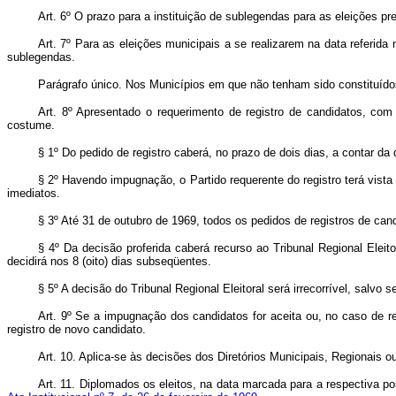
Art. 6º O prazo para a instituição de sublegendas para as eleições pr
Art. 7º Para as eleições municipais a se realizarem na data referida
sublegendas.
Parágrafo único. Nos Municípios em que não tenham sido constituí­dos o
Art. 8º Apresentado o requerimento de registro de candidatos, com o
costume.
§ 1º Do pedido de registro caberá, no prazo de dois dias, a contar da 
§ 2º Havendo impugnação, o Partido requerente do registro terá vista d
imediatos.
§ 3º Até 31 de outubro de 1969, todos os pedidos de registros de can
§ 4º Da decisão proferida caberá recurso ao Tribunal Regional Eleito
decidirá nos 8 (oito) dias subseqüentes.
§ 5º A decisão do Tribunal Regional Eleitoral será irrecorrível, salvo s
Art. 9º Se a impugnação dos candidatos for aceita ou, no caso de recu
registro de novo candidato.
Art. 10. Aplica‑se às decisões dos Diretórios Municipais, Regionais 
Art. 11. Diplomados os eleitos, na data marcada para a respectiva 