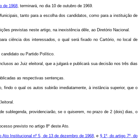
ho de 1968
, terminará, no dia 10 de outubro de 1969.
Municipais, tanto para a escolha dos candidatos, como para a instituição de
ções previstas neste artigo, na inexistência dêle, ao Diretório Nacional.
para ciência dos interessados, o qual será fixado no Cartório, no local de
 candidato ou Partido Político.
clusos ao Juiz eleitoral, que a julgará e publicará sua decisão nos três dias
ublicadas as respectivas sentenças.
o, findo o qual os autos subirão imediatamente, à instância superior, que o
leitoral.
s de sublegenda, providenciarão, se o quiserem, no prazo de 2 (dois) dias, o
cesso previsto no artigo 8º deste Ato.
do Ato Institucional nº 5, de 13 de dezembro de 1968
, e
§ 1º, do artigo 7º, do