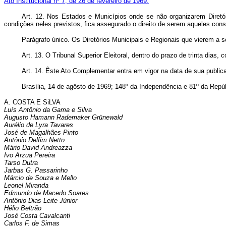
Ato Institucional nº 7, de 26 de fevereiro de 1969.
Art. 12. Nos Estados e Municípios onde se não organizarem Diretó
condições neles previstos, fica assegurado o direito de serem aqueles con
Parágrafo único. Os Diretórios Municipais e Regionais que vierem a 
Art. 13. O Tribunal Superior Eleitoral, dentro do prazo de trinta dias
Art. 14. Êste Ato Complementar entra em vigor na data de sua publi­c
Brasília, 14 de agôsto de 1969; 148º da Independência e 81º da Repúb
A. COSTA E SiLVA
Luís Antônio da Gama e Silva
Augusto Hamann Rademaker Grünewald
Aurélio de Lyra Tavares
José de Magalhães Pinto
Antônio Delfim Netto
Mário David Andreazza
Ivo Arzua Pereira
Tarso Dutra
Jarbas G. Passarinho
Márcio de Souza e Mello
Leonel Miranda
Edmundo de Macedo Soares
Antônio Dias Leite Júnior
Hélio Beltrão
José Costa Cavalcanti
Carlos F. de Simas