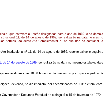
cipais, que estavam ou estão designadas para o ano de 1969, e as demais
 Institucional 11, de 14 de agosto de 1969, se realizarão na data no mesmo
uas normas, ao deste Ato Complementar e, no que não os contrariar, a
o Ato Institucional nº 11, de 14 de agôsto de 1969, resolve baixar o se­guinte
 11, de 14 de agosto de 1969,
se realizarão na data no mesmo estabelecida e
 improrrogàvelmente, às 18:00 horas do dia imediato o prazo para o pedido de
s eleições, devendo, no dia imediato, ser encaminhados ao Juiz eleitoral com­
ce‑Governador e Deputado Estadual se extinguirá a 15 de fevereiro de 1970.