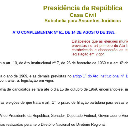
Presidência da República
Casa Civil
Subchefia para Assuntos Jurídicos
ATO COMPLEMENTAR Nº 61, DE 14 DE AGOSTO DE 1969.
Estabelece que as eleições muni
previstas no art primeiro do Ato
estabelecida e obedecerão as s
legislação em vigor.
o art. 10, do Ato Institucional nº 7, de 26 de fevereiro de 1969 e o art. 6º d
ra o ano de 1969, e as demais previstas no
artigo 1º do Ato Institucional nº
trariar, à, legislação em vigor.
s­colha de candidatos se fará até o dia 15 de outubro de 1969, encerrando‑se,
 as eleições de que trata o art. 1º, o prazo de filiação partidária para essa
e e Vice‑Presidente da República, Senador, Deputado Federal, Governador e Vi
dárias realizadas perante o Diretório Nacional ou Diretório Regional.