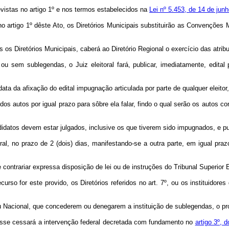
e­vistas no artigo 1º e nos termos estabelecidos na
Lei nº 5.453, de 14 de jun
 no artigo 1º dêste Ato, os Diretórios Municipais substituirão as Convenções 
s Diretórios Municipais, caberá ao Diretório Regional o exercício das atribui
u sem sublegendas, o Juiz eleitoral fará, publicar, imediatamente, edital 
data da afixação do edital impugnação articulada por parte de qualquer eleitor,
os autos por igual prazo para sôbre ela falar, findo o qual serão os autos con
­didatos devem estar julgados, inclusive os que tiverem sido impugnados, e p
ral, no prazo de 2 (dois) dias, manifestando‑se a outra parte, em igual praz
e contrariar expressa disposição de lei ou de instruções do Tribunal Su­perior E
rso for este provido, os Diretórios referidos no art. 7º, ou os instituido­re
ou Nacional, que concederem ou denegarem a instituição de sublegendas, o pro
posse cessará a intervenção federal decretada com fundamento no
artigo 3º, 