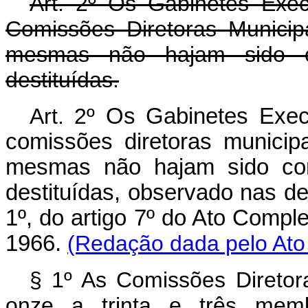
Art.
2º Os Gabinetes Execu
Comissões Diretoras Munici
mesmas não hajam sido co
destituídas.
Art.
2º
Os Gabinetes Execu
comissões diretoras munici
mesmas não hajam sido con
destituídas, observado nas de
1º, do artigo 7º do Ato Comp
1966.
(Redação dada pelo Ato
§ 1º As Comissões Diretora
onze a trinta e três memb