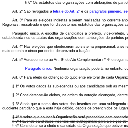
§ 6º Os estatutos das organizações com atribuições de partido
Art. 2º São revogados a
letra e do Art. 2º
e os
parágrafos primeiro, se
Art. 3º Para as eleições indiretas a serem realizadas no corrente an
Regionais, ressalvado o que fôr disposto nos estatutos das organizações c
Parágrafo único. A escolha de candidatos a prefeito, vice-prefeit
estabelecida nos estatutos das organizações com atribuições de partidos po
Art. 4º Nas eleições que obedecerem ao sistema proporcional, a se re
mais setenta e cinco por cento, desprezada a fração.
Art. 5º Acrescente-se ao Art. 9º do Ato Complementar nº 4º o seguinte
Parágrafo único.
Nenhuma organização poderá, no entanto, con
Art. 6º Para efeito da obtenção do quociente eleitoral de cada Orga
§ 1º Os votos dados às sublegendas ou aos candidatos sob as mesmas
§ 2º Considerar-se-ão eleitos, na ordem da votação alcançada, dentr
§ 3º Ainda que a soma dos votos dos inscritos em uma sublegenda não
quociente partidário que a esta haja cabido, depois de preenchidos os lug
§ 4º A sobra que couber à Organização será preenchida com observâ
§ 5º Havendo candidatos inscritos em sublegendas para a eleição de s
§ 6º Considerar-se-á eleito o candidato da Organização que obtiver m