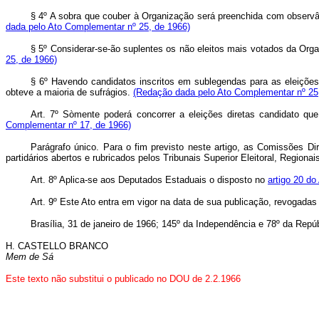
§ 4º A sobra que couber à Organização será preenchida com observ
dada pelo Ato Complementar nº 25, de 1966)
§ 5º Considerar‑se‑ão suplentes os não eleitos mais votados da O
25, de 1966)
§ 6º Havendo candidatos inscritos em sublegendas para as eleições d
obteve a maioria de sufrágios.
(Redação dada pelo Ato Complementar nº 25
Art. 7º Sòmente poderá concorrer a eleições diretas candidato que
Complementar nº 17, de 1966)
Parágrafo único. Para o fim previsto neste artigo, as Comissões Dir
partidários abertos e rubricados pelos Tribunais Superior Eleitoral, Regionai
Art. 8º Aplica-se aos Deputados Estaduais o disposto no
artigo 20 do
Art. 9º Este Ato entra em vigor na data de sua publicação, revogadas
Brasília, 31 de janeiro de 1966; 145º da Independência e 78º da Repúb
H. CASTELLO BRANCO
Mem de Sá
Este texto não substitui o publicado no DOU de 2.2.1966