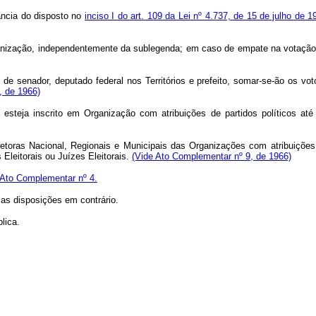
ância do disposto no
inciso I do art. 109 da Lei nº 4.737, de 15 de julho de 1
rganização, independentemente da sublegenda; em caso de empate na votaçã
e senador, deputado federal nos Territórios e prefeito, somar‑se‑ão os vot
, de 1966)
 esteja inscrito em Organização com atribuições de partidos políticos até
etoras Nacional, Regionais e Municipais das Organizações com atribuições d
s Eleitorais ou Juízes Eleitorais.
(Vide Ato Complementar nº 9, de 1966)
 Ato Complementar nº 4.
 as disposições em contrário.
lica.