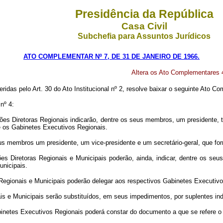
Presidência da República
Casa Civil
Subchefia para Assuntos Jurídicos
ATO COMPLEMENTAR Nº 7, DE 31 DE JANEIRO DE 1966.
Altera os Ato Complementares 4 
eridas pelo Art. 30 do Ato Institucional nº 2, resolve baixar o seguinte Ato C
nº 4:
 Diretoras Regionais indicarão, dentre os seus membros, um presidente, trê
e os Gabinetes Executivos Regionais.
eus membros um presidente, um vice-presidente e um secretário-geral, que fo
s Diretoras Regionais e Municipais poderão, ainda, indicar, dentre os seu
unicipais.
Regionais e Municipais poderão delegar aos respectivos Gabinetes Executiv
 e Municipais serão substituídos, em seus impedimentos, por suplentes indi
netes Executivos Regionais poderá constar do documento a que se refere o 