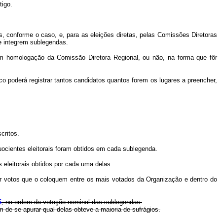
tigo.
is, conforme o caso, e, para as eleições diretas, pelas Comissões Diretoras
ue integrem sublegendas.
 com homologação da Comissão Diretora Regional, ou não, na forma que fôr
co poderá registrar tantos candidatos quantos forem os lugares a preencher,
critos.
cientes eleitorais foram obtidos em cada sublegenda.
 eleitorais obtidos por cada uma delas.
ver votos que o coloquem entre os mais votados da Organização e dentro do
5
, na ordem da votação nominal das sublegendas.
 de se apurar qual delas obteve a maioria de sufrágios.