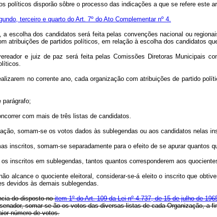
s políticos disporão sôbre o processo das indicações a que se refere este ar
gundo, terceiro e quarto do Art. 7º do Ato Complementar nº 4.
o, a escolha dos candidatos será feita pelas convenções nacional ou regiona
om atribuições de partidos políticos, em relação à escolha dos candidatos q
o, vereador e juiz de paz será feita pelas Comissões Diretoras Municipais
líticos.
alizarem no corrente ano, cada organização com atribuições de partido políti
 parágrafo;
correr com mais de três listas de candidatos.
nização, somam-se os votos dados às sublegendas ou aos candidatos nelas ins
 inscritos, somam-se separadamente para o efeito de se apurar quantos quo
e os inscritos em sublegendas, tantos quantos corresponderem aos quocientes
 alcance o quociente eleitoral, considerar-se-á eleito o inscrito que obti
ares devidos às demais sublegendas.
ncia do disposto no
item 1º do Art. 109 da Lei nº 4.737, de 15 de julho de 196
enador, somar-se-ão os votos das diversas listas de cada Organização, a fim
aior número de votos.