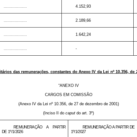
...................
4.152,93
...................
2.189,66
...................
1.642,24
...................
-
tários das remunerações, constantes do Anexo IV da Lei nº 10.356, de 27
“ANEXO IV
CARGOS EM COMISSÃO
(Anexo IV da Lei nº
10.356, de 27 de dezembro de 2001
)
(Inciso II do
caput
do art. 3º)
REMUNERAÇÃO A PARTIR
REMUNERAÇÃO A PARTIR DE
DE 1º/1/2026
1º/1/2027