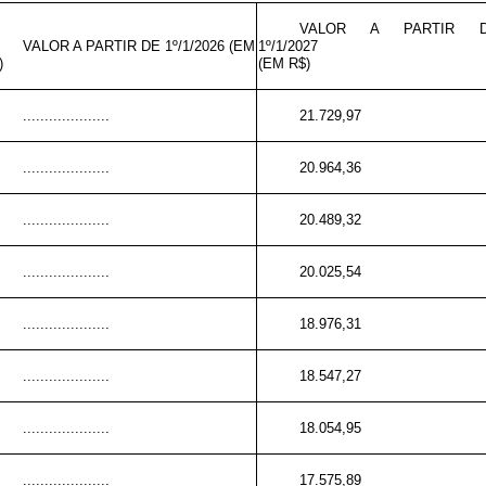
VALOR A PARTIR 
VALOR A PARTIR DE 1º/1/2026 (EM
1º/1/2027
)
(EM R$)
....................
21.729,97
....................
20.964,36
....................
20.489,32
....................
20.025,54
....................
18.976,31
....................
18.547,27
....................
18.054,95
....................
17.575,89