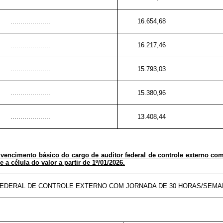
....................
16.654,68
....................
16.217,46
....................
15.793,03
....................
15.380,96
....................
13.408,44
 vencimento básico do cargo de auditor federal de controle externo co
e a célula do valor a partir de 1º/01/2026.
 FEDERAL DE CONTROLE EXTERNO COM JORNADA DE 30 HORAS/SEMA