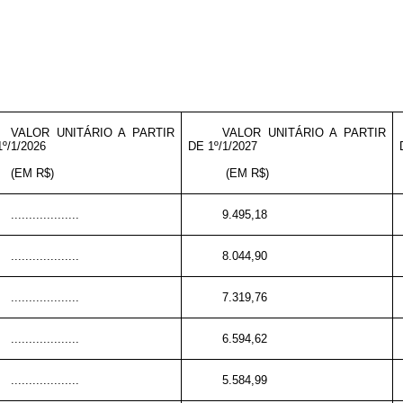
VALOR UNITÁRIO A PARTIR
VALOR UNITÁRIO A PARTIR
º/1/2026
DE 1º/1/2027
(EM R$)
(EM R$)
...................
9.495,18
...................
8.044,90
...................
7.319,76
...................
6.594,62
...................
5.584,99