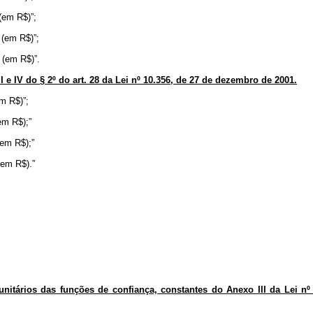
 (em R$)”;
8 (em R$)”;
9 (em R$)”.
III e IV do § 2º do art. 28 da Lei nº 10.356, de 27 de dezembro de 2001.
em R$)”;
(em R$);”
(em R$);”
(em R$).”
unitários das funções de confiança, constantes do Anexo III da Lei nº 