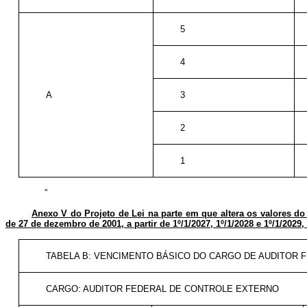
5
4
A
3
2
1
”
Anexo V do Projeto de Lei na parte em que altera os valores do
de 27 de dezembro de 2001, a partir de 1º/1/2027, 1º/1/2028 e 1º/1/2029, 
TABELA B: VENCIMENTO BÁSICO DO CARGO DE AUDITOR
CARGO: AUDITOR FEDERAL DE CONTROLE EXTERNO