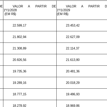
DE
VALOR A PARTIR DE
VALOR A PARTIR D
1º/1/2028
1º/1/2029
(EM R$)
(EM R$)
22.599,17
23.453,42
21.802,94
22.627,09
21.308,89
22.114,37
20.826,56
21.613,80
19.735,36
20.481,36
19.289,16
20.018,29
18.777,15
19.486,93
18.278,92
18.969,86