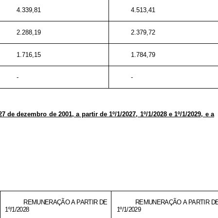
4.339,81
4.513,41
2.288,19
2.379,72
1.716,15
1.784,79
-
-
 de dezembro de 2001, a partir de 1º/1/2027, 1º/1/2028 e 1º/1/2029, e a
REMUNERAÇÃO A PARTIR DE
REMUNERAÇÃO A PARTIR D
1º/1/2028
1º/1/2029