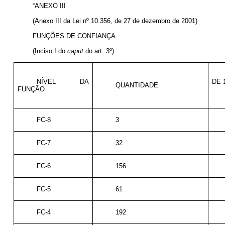
“ANEXO III
(Anexo III da Lei nº 10.356, de 27 de dezembro de 2001)
FUNÇÕES DE CONFIANÇA
(Inciso I do
caput
do art. 3º)
NÍVEL DA
DE 1
QUANTIDADE
FUNÇÃO
FC-8
3
FC-7
32
FC-6
156
FC-5
61
FC-4
192