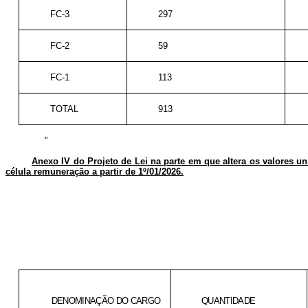
FC-3
297
FC-2
59
FC-1
113
TOTAL
913
”
Anexo IV do Projeto de Lei na parte em que altera os valores uni
célula remuneração a partir de 1º/01/2026.
DENOMINAÇÃO DO CARGO
QUANTIDADE