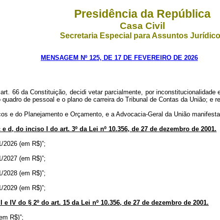
Presidência da República
Casa Civil
Secretaria Especial para Assuntos Jurídic
MENSAGEM Nº 125, DE 17 DE FEVEREIRO DE 2026
. 66 da Constituição, decidi vetar parcialmente, por inconstitucionalidade e
 quadro de pessoal e o plano de carreira do Tribunal de Contas da União; e r
os e do Planejamento e Orçamento, e a Advocacia-Geral da União manifestara
c e d, do inciso I do art. 3º da Lei nº 10.356, de 27 de dezembro de 2001.
/1/2026 (em R$)”;
/1/2027 (em R$)”;
/1/2028 (em R$)”;
/1/2029 (em R$)”;
III e IV do § 2º do art. 15 da Lei nº 10.356, de 27 de dezembro de 2001.
(em R$)”;