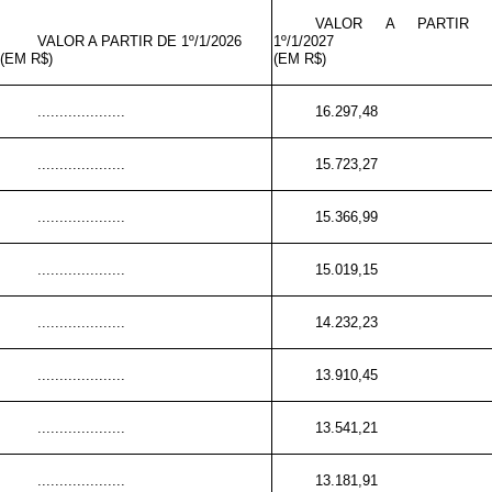
VALOR A PARTIR 
VALOR A PARTIR DE 1º/1/2026
1º/1/2027
(EM R$)
(EM R$)
....................
16.297,48
....................
15.723,27
....................
15.366,99
....................
15.019,15
....................
14.232,23
....................
13.910,45
....................
13.541,21
....................
13.181,91