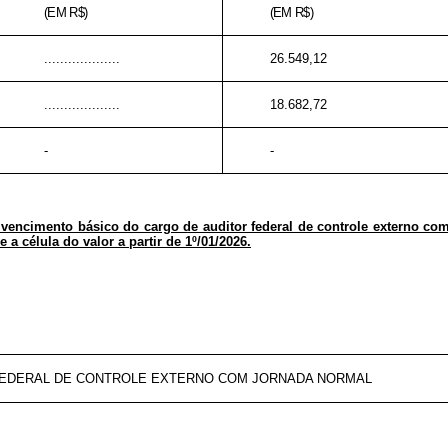
(EM R$)
(EM R$)
...................
26.549,12
...................
18.682,72
-
-
 vencimento básico do cargo de auditor federal de controle externo co
e a célula do valor a partir de 1º/01/2026.
 FEDERAL DE CONTROLE EXTERNO COM JORNADA NORMAL