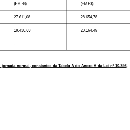
(EM R$)
(EM R$)
27.611,08
28.654,78
19.430,03
20.164,49
-
-
m jornada normal, constantes da Tabela A do Anexo V da Lei nº 10.356,