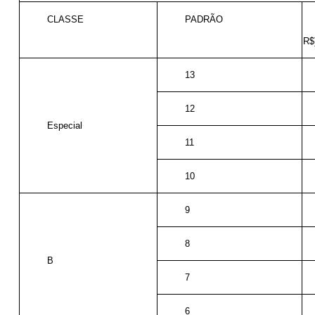
CLASSE
PADRÃO
R$
13
12
Especial
11
10
9
8
B
7
6