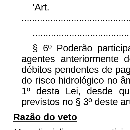
‘Art
.........................................
.....................................
§ 6º Poderão partici
agentes anteriormente
débitos pendentes de pa
do risco hidrológico no â
1º desta Lei, desde qu
previstos no § 3º deste ar
Razão do veto