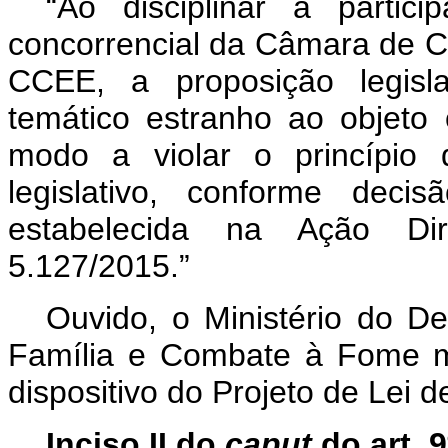
“
Ao disciplinar a parti
concorrencial da Câmara de Co
CCEE, a proposição legisla
temático estranho ao objeto 
modo a violar o princípio 
legislativo, conforme deci
estabelecida na Ação Dire
5.127/2015.
”
Ouvido, o Ministério do De
Família e Combate à Fome ma
dispositivo do Projeto de Lei 
Inciso II do
caput
do art. 