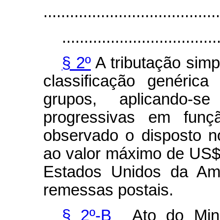
........................................
...................................
§ 2º
A tributação simp
classificação genéri
grupos, aplicando-s
progressivas em funç
observado o disposto n
ao valor máximo de US$ 
Estados Unidos da Amé
remessas postais.
§ 2º-B
Ato do Mini