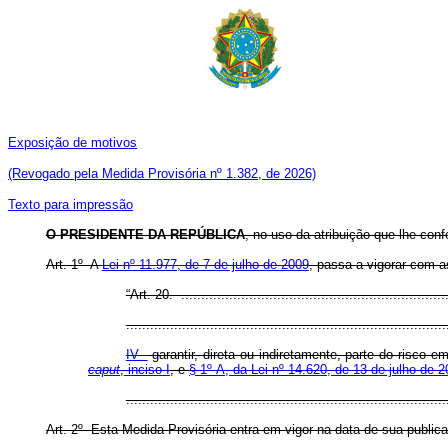
Exposição de motivos
(Revogado pela Medida Provisória nº 1.382, de 2026)
Texto para impressão
O PRESIDENTE DA REPÚBLICA
, no uso da atribuição que lhe conf
Art. 1º A
Lei nº 11.977, de 7 de julho de 2009
, passa a vigorar com a
“Art. 20. ...................................................................
................................................................................
IV -
garantir, direta ou indiretamente, parte do risco
caput
, inciso I
, e
§ 1º-A, da Lei nº 14.620, de 13 de julho de 
..............................................................................
Art. 2º Esta Medida Provisória entra em vigor na data de sua public