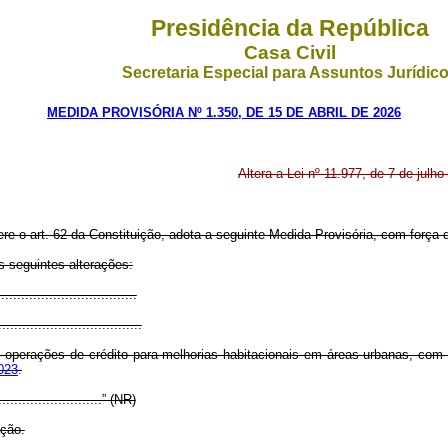
Presidência da República
Casa Civil
Secretaria Especial para Assuntos Jurídic
MEDIDA PROVISÓRIA Nº 1.350, DE 15 DE ABRIL DE 2026
Altera a Lei nº 11.977, de 7 de julh
ere o art. 62 da Constituição, adota a seguinte Medida Provisória, com força d
s seguintes alterações:
..................................
....................................
 em operações de crédito para melhorias habitacionais em áreas urbanas, co
2023
.
............................” (NR)
ação.