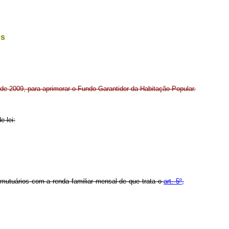
os
o de 2009, para aprimorar o Fundo Garantidor da Habitação Popular.
e lei:
m mutuários com a renda familiar mensal de que trata o
art. 5º,