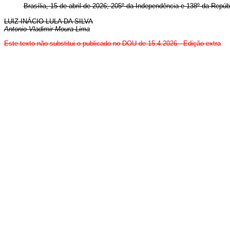
Brasília, 15 de abril de 2026; 205º da Independência e 138º da Repúb
LUIZ INÁCIO LULA DA SILVA
Antonio Vladimir Moura Lima
Este texto não substitui o publicado no DOU de 15.4.2026 - Edição extra