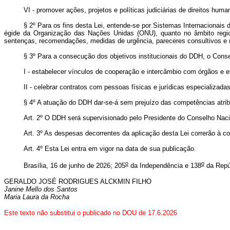
VI - promover ações, projetos e políticas judiciárias de direitos hu
§ 2º Para os fins desta Lei, entende-se por Sistemas Internacionais
égide da Organização das Nações Unidas (ONU), quanto no âmbito regio
sentenças, recomendações, medidas de urgência, pareceres consultivos e r
§ 3º Para a consecução dos objetivos institucionais do DDH, o Conse
I - estabelecer vínculos de cooperação e intercâmbio com órgãos e e
II - celebrar contratos com pessoas físicas e jurídicas especializadas
§ 4º A atuação do DDH dar-se-á sem prejuízo das competências atrib
Art. 2º O DDH será supervisionado pelo Presidente do Conselho Nacio
Art. 3º As despesas decorrentes da aplicação desta Lei correrão à c
Art. 4º Esta Lei entra em vigor na data de sua publicação
.
o
o
Brasília, 16 de junho de 2026; 205
da Independência e 138
da Repú
GERALDO JOSÉ RODRIGUES ALCKMIN FILHO
Janine Mello dos Santos
Maria Laura da Rocha
Este texto não substitui o publicado no DOU de 17.6.2026