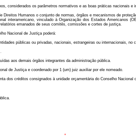
manos, considerados os parâmetros normativos e as boas práticas nacionais e i
 de Direitos Humanos o conjunto de normas, órgãos e mecanismos de proteção
nal interamericano, vinculado à Organização dos Estados Americanos (O
elatórios emanados de seus comitês, comissões e cortes de justiça.
lho Nacional de Justiça poderá:
ntidades públicas ou privadas, nacionais, estrangeiras ou internacionais, no
.
uídas aos demais órgãos integrantes da administração pública.
nal de Justiça e coordenado por 1 (um) juiz auxiliar por ele nomeado.
onta dos créditos consignados à unidade orçamentária do Conselho Nacional 
blica.
*