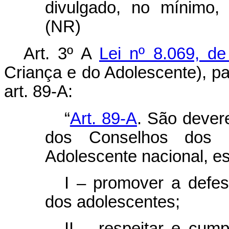
divulgado, no mínimo, 
(NR)
Art. 3º A
Lei nº 8.069, d
Criança e do Adolescente), pa
art. 89-A:
“
Art. 89-A
. São deve
dos Conselhos dos 
Adolescente nacional, est
I – promover a defes
dos adolescentes;
II – respeitar e cump