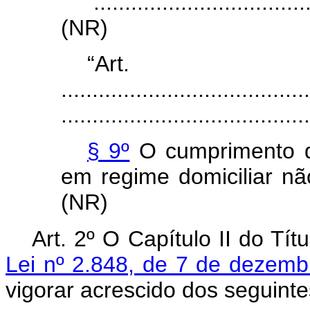
...................................
(NR)
“Art
........................................
........................................
§ 9º
O cumprimento da
em regime domiciliar n
(NR)
Art. 2º O Capítulo II do Tít
Lei nº 2.848, de 7 de dezem
vigorar acrescido dos seguint