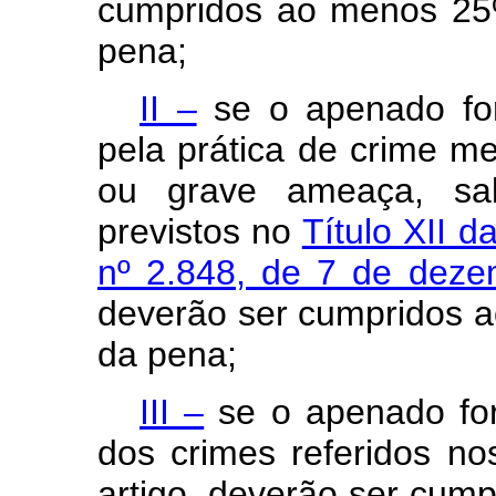
cumpridos ao menos 25%
pena;
II –
se o apenado for
pela prática de crime me
ou grave ameaça, sa
previstos no
Título XII d
nº 2.848, de 7 de dez
deverão ser cumpridos a
da pena;
III –
se o apenado for
dos crimes referidos nos
artigo, deverão ser cum