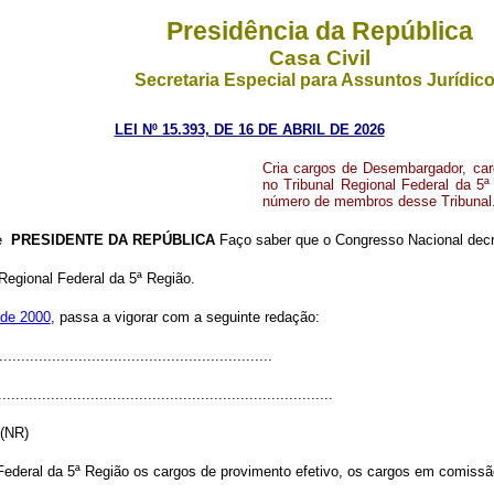
Presidência da República
Casa Civil
Secretaria Especial para Assuntos Jurídic
LEI Nº 15.393, DE 16 DE ABRIL DE 2026
Cria cargos de Desembargador, ca
no Tribunal Regional Federal da 5ª
número de membros desse Tribunal
de
PRESIDENTE DA REPÚBLICA
Faço saber que o Congresso Nacional decre
Regional Federal da 5ª Região.
 de 2000
, passa a vigorar com a seguinte redação:
.............................................................
............................................................................
 (NR)
l Federal da 5ª Região os cargos de provimento efetivo, os cargos em comis