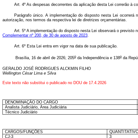
Art. 4º As despesas decorrentes da aplicação desta Lei correrão à c
Parágrafo único. A implementação do disposto nesta Lei ocorrerá 
autorização, nos termos da respectiva lei de diretrizes orçamentárias.
Art. 5º A implementação do disposto nesta Lei observará o previsto 
Complementar nº 200, de 30 de agosto de 2023
.
Art. 6º Esta Lei entra em vigor na data de sua publicação
.
o
o
Brasília, 16 de abril de 2026; 205
da Independência e 138
da Repúb
GERALDO JOSÉ RODRIGUES ALCKMIN FILHO
Wellington César Lima e Silva
Este texto não substitui o publicado no DOU de 17.4.2026
DENOMINAÇÃO DO CARGO
Analista Judiciário, Área Judiciária
Técnico Judiciário
CARGOS/FUNÇÕES
QUANTITATIV
CJ-3
3