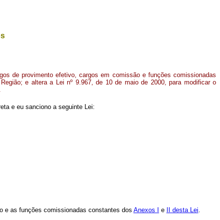
os
rgos de provimento efetivo, cargos em comissão e funções comissionadas
 Região; e altera a Lei nº 9.967, de 10 de maio de 2000, para modificar o
.
ta e eu sanciono a seguinte Lei:
são e as funções comissionadas constantes dos
Anexos I
e
II desta Lei
.