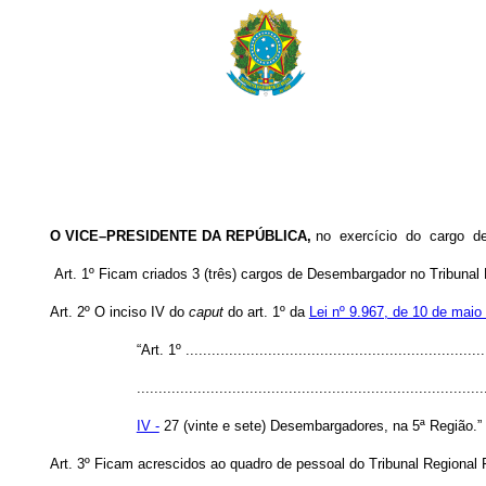
O VICE–PRESIDENTE DA REPÚBLICA,
no exercício do cargo 
Art. 1º
Ficam criados 3 (três) cargos de Desembargador no Tribunal 
Art. 2º O inciso IV do
caput
do art. 1º da
Lei nº 9.967, de 10 de maio
“Art. 1º ......................................................................
................................................................................
IV -
27 (vinte e sete) Desembargadores, na 5ª Região.”
Art. 3º Ficam acrescidos ao quadro de pessoal do Tribunal Regiona