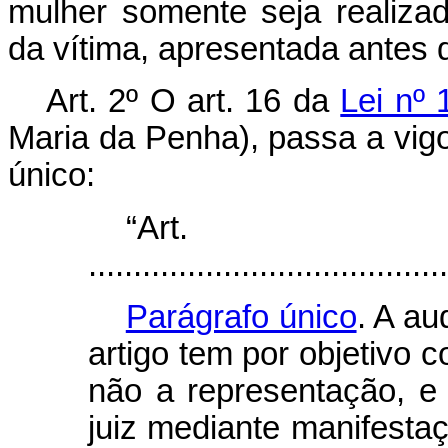
mulher somente seja realiza
da vítima, apresentada antes 
Art. 2º
O art. 16 da
Lei nº 
Maria da Penha), passa a vigo
único:
“Ar
........................................
Parágrafo único
. A au
artigo tem por objetivo c
não a representação, e
juiz mediante manifesta