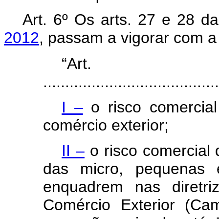
Art. 6º Os arts. 27 e 28 d
2012
, passam a vigorar com a
“Ar
........................................
I –
o risco comercia
comércio exterior;
II –
o risco comercial
das micro, pequenas
enquadrem nas diretri
Comércio Exterior (Ca