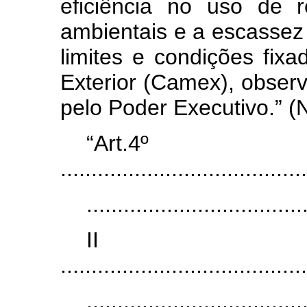
eficiência no uso de r
ambientais e a escassez 
limites e condições fi
Exterior (Camex), obser
pelo Poder Executivo.” (
“Art.4º
........................................
...................................
I
........................................
...................................