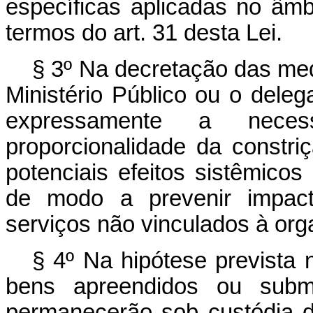
específicas aplicadas no âmb
termos do art. 31 desta Lei.
§ 3º Na decretação das medi
Ministério Público ou o dele
expressamente a nece
proporcionalidade da constri
potenciais efeitos sistêmico
de modo a prevenir impac
serviços não vinculados à orga
§ 4º Na hipótese prevista 
bens apreendidos ou subme
permanecerão sob custódia d