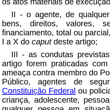
os atos materiais de execução
II - o agente, de qualquer
bens, direitos, valores, 
financiamento, total ou parcia
I a X do
caput
deste artigo;
III - as condutas previst
artigo forem praticadas co
ameaça contra membro do Pode
Público, agentes de segu
Constituição Federal
ou polici
criança, adolescente, pesso
qualquer pessoa em situaçã